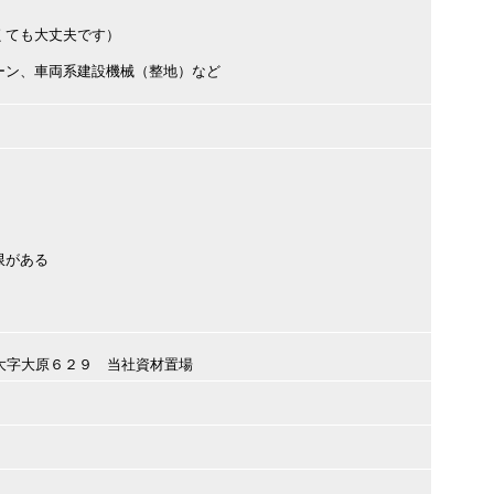
くても大丈夫です）
ーン、車両系建設機械（整地）など
限がある
潮市大字大原６２９ 当社資材置場