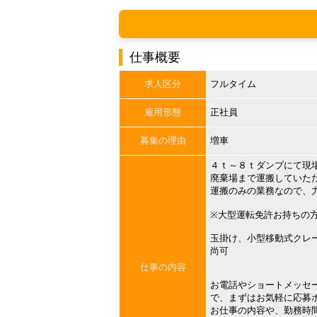
仕事概要
求人区分
フルタイム
雇用形態
正社員
募集の理由
増車
４ｔ～８ｔダンプにて現
廃棄場まで運搬していた
運搬のみの業務なので、
※大型運転免許お持ちの
玉掛け、小型移動式クレ
尚可
仕事の内容
お電話やショートメッセ
で、まずはお気軽に応募
お仕事の内容や、勤務時