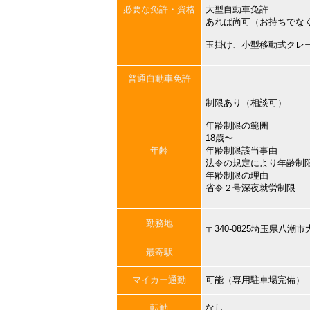
必要な免許・資格
大型自動車免許
あれば尚可（お持ちでな
玉掛け、小型移動式クレ
普通自動車免許
制限あり（相談可）
年齢制限の範囲
18歳〜
年齢
年齢制限該当事由
法令の規定により年齢制
年齢制限の理由
省令２号深夜就労制限
勤務地
〒340-0825埼玉県八
最寄駅
マイカー通勤
可能（専用駐車場完備）
転勤
なし