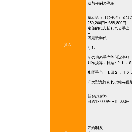
給与報酬の詳細
基本給（月額平均）又は
259,200円〜388,800円
定額的に支払われる手当
–
固定残業代
賃金
なし
その他の手当等付記事項
月額換算：日給×２１．
夜間手当 １回２，４０
※大型免許あれば給与優
賃金の形態
日給12,000円〜18,000円
昇給制度