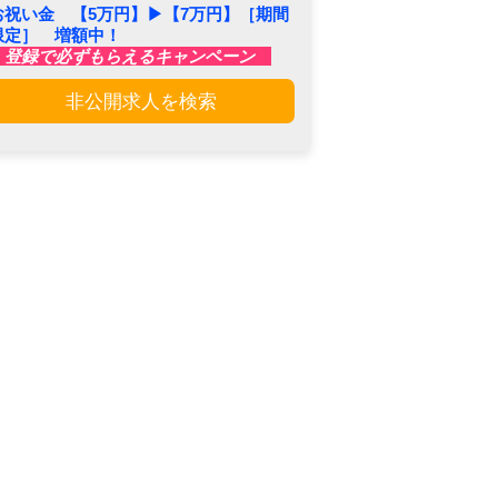
お祝い金 【5万円】▶︎【7万円】［期間
限定］ 増額中！
登録で必ずもらえるキャンペーン
非公開求人を検索