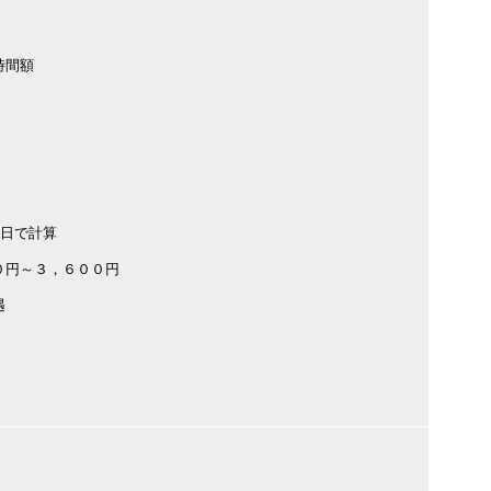
時間額
６日で計算
０円～３，６００円
遇