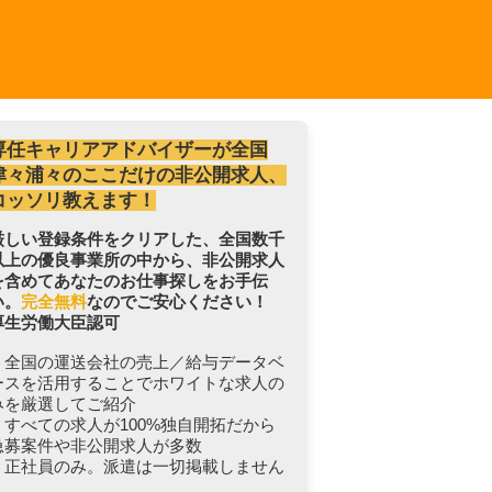
専任キャリアアドバイザーが全国
津々浦々のここだけの非公開求人、
コッソリ教えます！
厳しい登録条件をクリアした、全国数千
以上の優良事業所の中から、非公開求人
を含めてあなたのお仕事探しをお手伝
い。
完全無料
なのでご安心ください！
厚生労働大臣認可
・全国の運送会社の売上／給与データベ
ースを活用することでホワイトな求人の
みを厳選してご紹介
・すべての求人が100%独自開拓だから
急募案件や非公開求人が多数
・正社員のみ。派遣は一切掲載しません