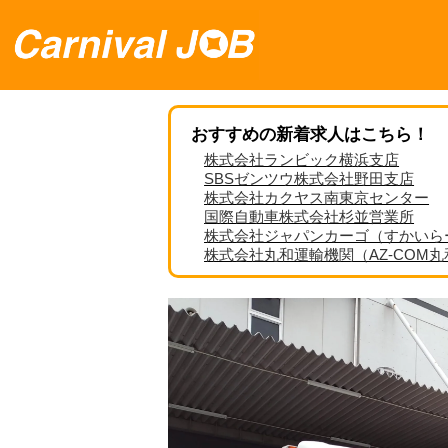
おすすめの新着求人はこちら！
株式会社ランビック横浜支店
SBSゼンツウ株式会社野田支店
株式会社カクヤス南東京センター
国際自動車株式会社杉並営業所
株式会社ジャパンカーゴ（すかいら
株式会社丸和運輸機関（AZ-COM