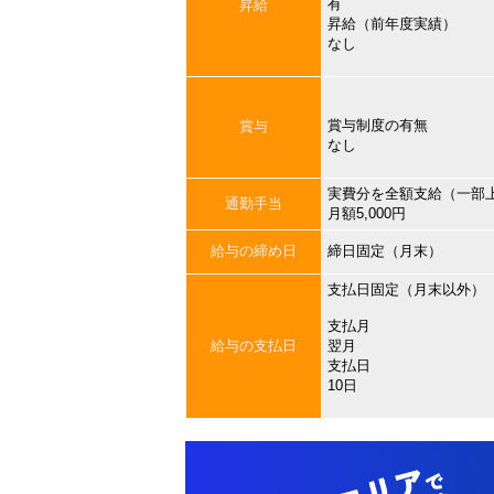
有
昇給
昇給（前年度実績）
なし
賞与制度の有無
賞与
なし
実費分を全額支給（一部
通勤手当
月額5,000円
給与の締め日
締日固定（月末）
支払日固定（月末以外）
支払月
給与の支払日
翌月
支払日
10日