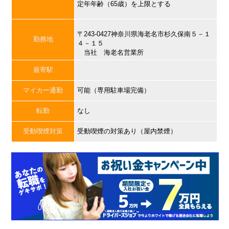
定年年齢（65歳）を上限とする
〒243-0427神奈川県海老名市杉久保南５－１
勤務地
４－１５
当社 海老名営業所
最寄駅
マイカー通勤
可能（専用駐車場完備）
転勤
なし
受動喫煙対策
受動喫煙の対策あり（屋内禁煙）