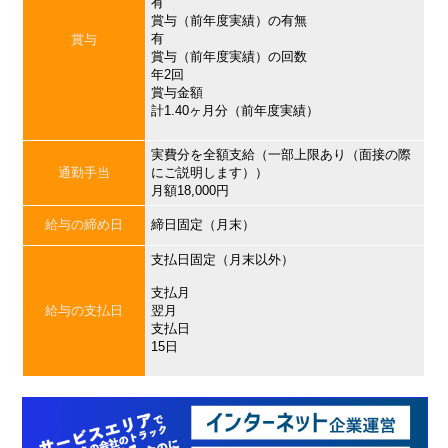
有
賞与（前年度実績）の有無
有
賞与
賞与（前年度実績）の回数
年2回
賞与金額
計1.40ヶ月分（前年度実績）
実費分を全額支給（一部上限あり（面接の際
通勤手当
にご説明します））
月額18,000円
給与の締め日
締日固定（月末）
支払日固定（月末以外）
支払月
給与の支払日
翌月
支払日
15日