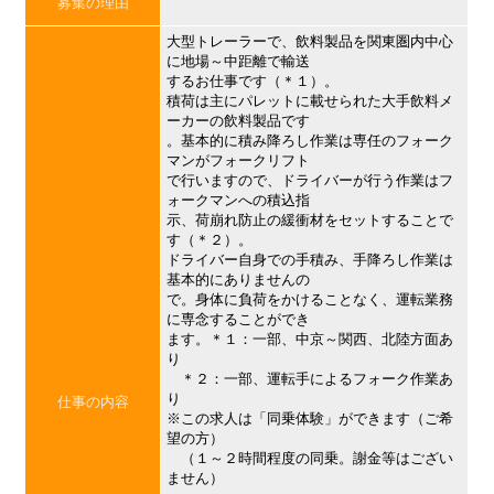
募集の理由
大型トレーラーで、飲料製品を関東圏内中心
に地場～中距離で輸送
するお仕事です（＊１）。
積荷は主にパレットに載せられた大手飲料メ
ーカーの飲料製品です
。基本的に積み降ろし作業は専任のフォーク
マンがフォークリフト
で行いますので、ドライバーが行う作業はフ
ォークマンへの積込指
示、荷崩れ防止の緩衝材をセットすることで
す（＊２）。
ドライバー自身での手積み、手降ろし作業は
基本的にありませんの
で。身体に負荷をかけることなく、運転業務
に専念することができ
ます。＊１：一部、中京～関西、北陸方面あ
り
＊２：一部、運転手によるフォーク作業あ
り
仕事の内容
※この求人は「同乗体験」ができます（ご希
望の方）
（１～２時間程度の同乗。謝金等はござい
ません）