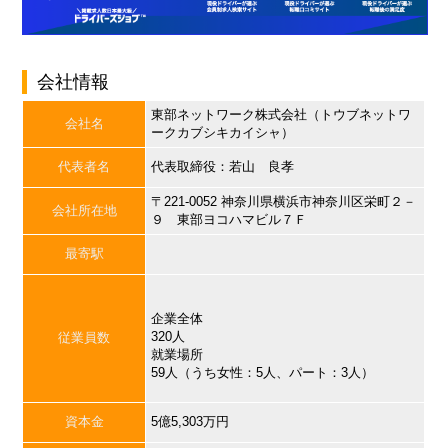
会社情報
東部ネットワーク株式会社（トウブネットワ
会社名
ークカブシキカイシャ）
代表者名
代表取締役：若山 良孝
〒221-0052 神奈川県横浜市神奈川区栄町２－
会社所在地
９ 東部ヨコハマビル７Ｆ
最寄駅
企業全体
320人
従業員数
就業場所
59人（うち女性：5人、パート：3人）
資本金
5億5,303万円