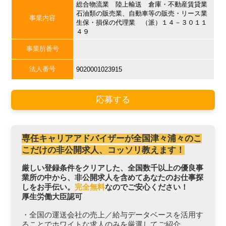
総合物流業 陸上輸送 倉庫・不動産賃貸業
石油類の販売業、自動車等の販売・リース業
事業内容
生保・損保の代理業 （派）１４－３０１１
４９
事業所番号
法人番号
9020001023915
応募する
専任キャリアアドバイザーが全国津々浦々のこ
こだけの非公開求人、コッソリ教えます！
厳しい登録条件をクリアした、全国数千以上の優良事
業所の中から、非公開求人を含めてあなたのお仕事探
しをお手伝い。
完全無料
なのでご安心ください！
厚生労働大臣認可
・全国の運送会社の売上／給与データベースを活用す
ることでホワイトな求人のみを厳選してご紹介