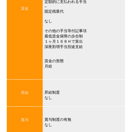
定額的に支払われる手当
–
賃金
固定残業代
なし
その他の手当等付記事項
最低賃金保障の歩合制
１ヶ月１６８Ｈで算出
深夜割増手当別途支給
賃金の形態
月給
昇給制度
昇給
なし
賞与制度の有無
賞与
なし