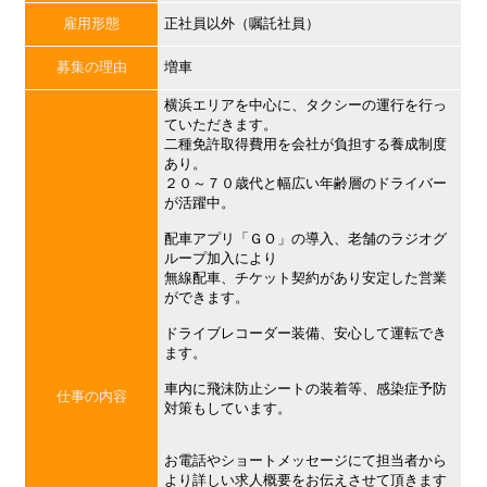
雇用形態
正社員以外（嘱託社員）
募集の理由
増車
横浜エリアを中心に、タクシーの運行を行っ
ていただきます。
二種免許取得費用を会社が負担する養成制度
あり。
２０～７０歳代と幅広い年齢層のドライバー
が活躍中。
配車アプリ「ＧＯ」の導入、老舗のラジオグ
ループ加入により
無線配車、チケット契約があり安定した営業
ができます。
ドライブレコーダー装備、安心して運転でき
ます。
車内に飛沫防止シートの装着等、感染症予防
仕事の内容
対策もしています。
お電話やショートメッセージにて担当者から
より詳しい求人概要をお伝えさせて頂きます