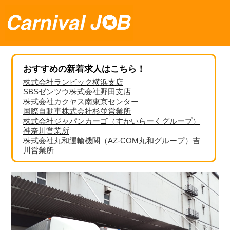
おすすめの新着求人はこちら！
株式会社ランビック横浜支店
SBSゼンツウ株式会社野田支店
株式会社カクヤス南東京センター
国際自動車株式会社杉並営業所
株式会社ジャパンカーゴ（すかいらーくグループ）
神奈川営業所
株式会社丸和運輸機関（AZ-COM丸和グループ）吉
川営業所