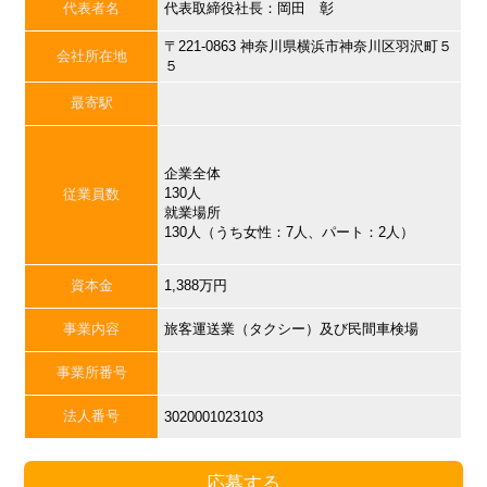
代表者名
代表取締役社長：岡田 彰
〒221-0863 神奈川県横浜市神奈川区羽沢町５
会社所在地
５
最寄駅
企業全体
130人
従業員数
就業場所
130人（うち女性：7人、パート：2人）
資本金
1,388万円
事業内容
旅客運送業（タクシー）及び民間車検場
事業所番号
法人番号
3020001023103
応募する