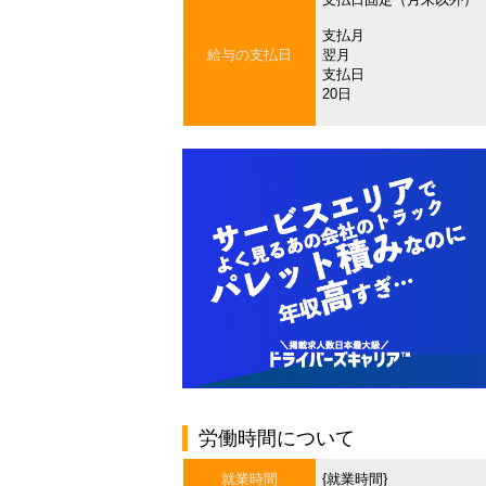
支払月
給与の支払日
翌月
支払日
20日
労働時間について
就業時間
{就業時間}