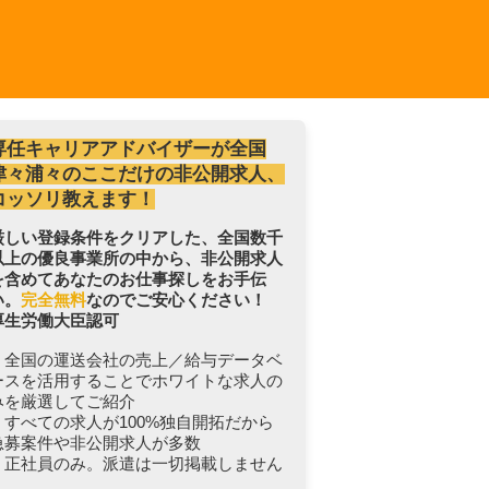
専任キャリアアドバイザーが全国
津々浦々のここだけの非公開求人、
コッソリ教えます！
厳しい登録条件をクリアした、全国数千
以上の優良事業所の中から、非公開求人
を含めてあなたのお仕事探しをお手伝
い。
完全無料
なのでご安心ください！
厚生労働大臣認可
・全国の運送会社の売上／給与データベ
ースを活用することでホワイトな求人の
みを厳選してご紹介
・すべての求人が100%独自開拓だから
急募案件や非公開求人が多数
・正社員のみ。派遣は一切掲載しません