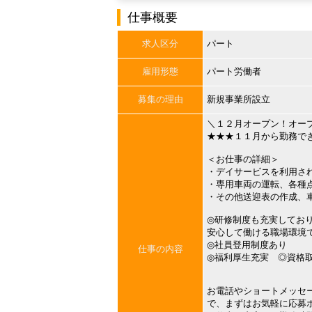
仕事概要
求人区分
パート
雇用形態
パート労働者
募集の理由
新規事業所設立
＼１２月オープン！オー
★★★１１月から勤務で
＜お仕事の詳細＞
・デイサービスを利用さ
・専用車両の運転、各種
・その他送迎表の作成、
◎研修制度も充実してお
安心して働ける職場環境
◎社員登用制度あり
仕事の内容
◎福利厚生充実 ◎資格
お電話やショートメッセ
で、まずはお気軽に応募