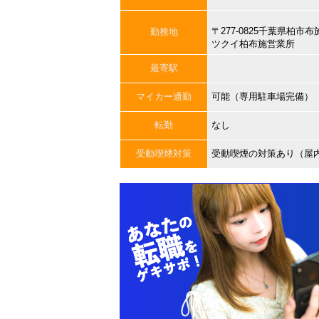
〒277-0825千葉県柏市
勤務地
ツクイ柏布施営業所
最寄駅
マイカー通勤
可能（専用駐車場完備）
転勤
なし
受動喫煙対策
受動喫煙の対策あり（屋