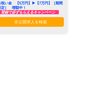
お祝い金 【5万円】▶︎【7万円】［期間
限定］ 増額中！
登録で必ずもらえるキャンペーン
非公開求人を検索