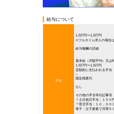
給与について
1,027円〜1,027円
※フルタイム求人の場合
給与報酬の詳細
基本給（月額平均）又は
1,027円〜1,027円
定額的に支払われる手当
–
固定残業代
賃金
なし
その他の手当等付記事項
＊土日祝日手当：１００
＊育児手当：１０，００
母子・父子家庭で月間５