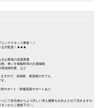
プニングスタッフ募集！／
きる方歓迎！★★★
れるお客様の送迎業務
点検、車いす移動時等の介護補助
車両清掃作業 など
りますので、未経験、無資格の方でも
です。
取得サポート・研修受講サポートあり
ージにて担当者からより詳しい求人概要をお伝えさせて頂きますの
ボタンからご連絡下さい。