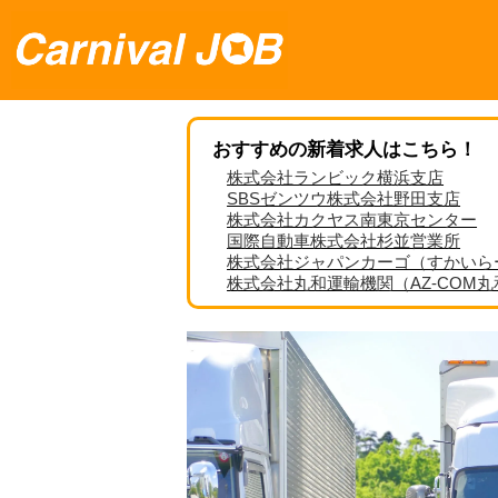
おすすめの新着求人はこちら！
株式会社ランビック横浜支店
SBSゼンツウ株式会社野田支店
株式会社カクヤス南東京センター
国際自動車株式会社杉並営業所
株式会社ジャパンカーゴ（すかいら
株式会社丸和運輸機関（AZ-COM