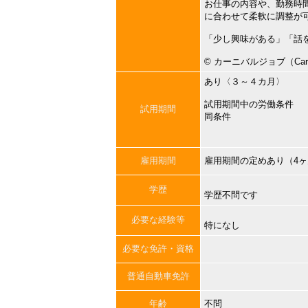
お仕事の内容や、勤務時
に合わせて柔軟に調整が
「少し興味がある」「話
©︎ カーニバルジョブ（Carni
あり〈３～４カ月〉
試用期間中の労働条件
試用期間
同条件
雇用期間
雇用期間の定めあり（4
学歴
学歴不問です
必要な経験等
特になし
必要な免許・資格
普通自動車免許
年齢
不問