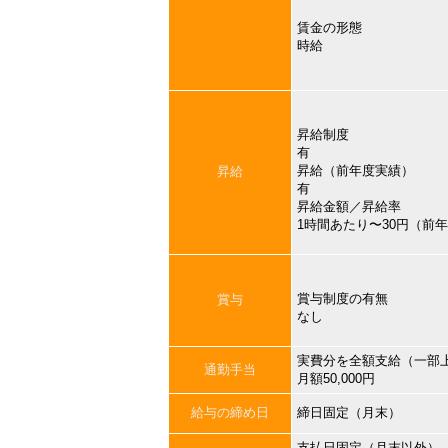
賃金の形態
時給
昇給制度
有
昇給（前年度実績）
昇給
有
昇給金額／昇給率
1時間あたり〜30円（前
賞与制度の有無
賞与
なし
実費分を全額支給（一部
通勤手当
月額50,000円
給与の締め日
締日固定（月末）
支払日固定（月末以外）