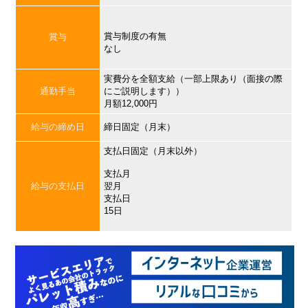
賞与制度の有無
賞与
なし
実費分を全額支給（一部上限あり（面接の際
通勤手当
にご説明します））
月額12,000円
給与の締め日
締日固定（月末）
支払日固定（月末以外）
支払月
給与の支払日
翌月
支払日
15日