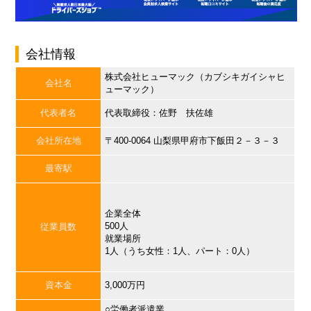
会社情報
株式会社ヒューマック（カブシキガイシャヒ
会社名
ューマック）
代表者名
代表取締役：佐野 扶佐雄
会社所在地
〒400-0064 山梨県甲府市下飯田２－３－３
最寄駅
企業全体
500人
従業員数
就業場所
1人（うち女性：1人、パート：0人）
資本金
3,000万円
○労働者派遣業