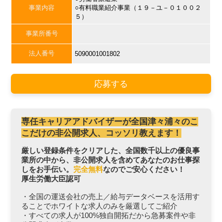
事業内容
○有料職業紹介事業（１９－ユ－０１００２
５）
事業所番号
法人番号
5090001001802
応募する
専任キャリアアドバイザーが全国津々浦々のこ
こだけの非公開求人、コッソリ教えます！
厳しい登録条件をクリアした、全国数千以上の優良事
業所の中から、非公開求人を含めてあなたのお仕事探
しをお手伝い。
完全無料
なのでご安心ください！
厚生労働大臣認可
・全国の運送会社の売上／給与データベースを活用す
ることでホワイトな求人のみを厳選してご紹介
・すべての求人が100%独自開拓だから急募案件や非