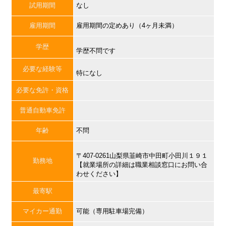
試用期間
なし
雇用期間
雇用期間の定めあり（4ヶ月未満）
学歴
学歴不問です
必要な経験等
特になし
必要な免許・資格
普通自動車免許
年齢
不問
〒407-0261山梨県韮崎市中田町小田川１９１
勤務地
【就業場所の詳細は職業相談窓口にお問い合
わせください】
最寄駅
マイカー通勤
可能（専用駐車場完備）