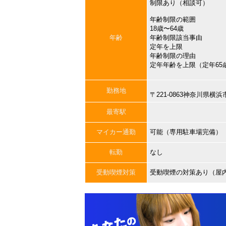
制限あり（相談可）
年齢制限の範囲
18歳〜64歳
年齢
年齢制限該当事由
定年を上限
年齢制限の理由
定年年齢を上限（定年65
勤務地
〒221-0863神奈川県
最寄駅
マイカー通勤
可能（専用駐車場完備）
転勤
なし
受動喫煙対策
受動喫煙の対策あり（屋