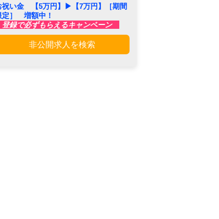
お祝い金 【5万円】▶︎【7万円】［期間
限定］ 増額中！
登録で必ずもらえるキャンペーン
非公開求人を検索