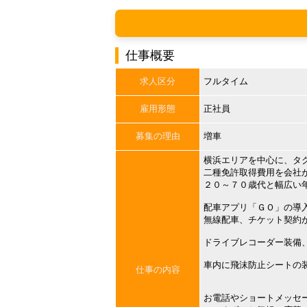
仕事概要
求人区分
フルタイム
雇用形態
正社員
募集の理由
増車
横浜エリアを中心に、タ
二種免許取得費用を会社
２０～７０歳代と幅広い
配車アプリ「ＧＯ」の導
無線配車、チケット契約
ドライブレコーダー装備
車内に飛沫防止シートの
仕事の内容
お電話やショートメッセ