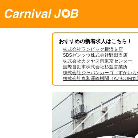
おすすめの新着求人はこちら！
株式会社ランビック横浜支店
SBSゼンツウ株式会社野田支店
株式会社カクヤス南東京センター
国際自動車株式会社杉並営業所
株式会社ジャパンカーゴ（すかいら
株式会社丸和運輸機関（AZ-COM