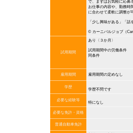
で、まずはお気軽に応募
お仕事の内容や、勤務時
に合わせて柔軟に調整が
「少し興味がある」「話
©︎ カーニバルジョブ（Carni
あり〈３か月〉
試用期間中の労働条件
試用期間
同条件
雇用期間
雇用期間の定めなし
学歴
学歴不問です
必要な経験等
特になし
必要な免許・資格
普通自動車免許