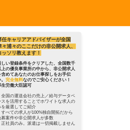
専任キャリアアドバイザーが全国
津々浦々のここだけの非公開求人、
コッソリ教えます！
厳しい登録条件をクリアした、全国数千
以上の優良事業所の中から、非公開求人
を含めてあなたのお仕事探しをお手伝
い。
完全無料
なのでご安心ください！
厚生労働大臣認可
・全国の運送会社の売上／給与データベ
ースを活用することでホワイトな求人の
みを厳選してご紹介
・すべての求人が100%独自開拓だから
急募案件や非公開求人が多数
・正社員のみ。派遣は一切掲載しません