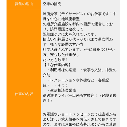
募集の理由
空車の補充
通所介護（デイサービス）のお仕事です！中
野を中心に地域密着型
の通所介護施設を都内５箇所で運営してお
り、訪問看護と連携して
認知症ケアに力を入れています。
幅広い年齢層２０代～６０代まで男女問わ
ず、様々な経歴の方が当
社で活躍されています。♪手に職をつけたい
方、安心した仕事がし
たい方も歓迎！
【主な仕事内容】
・利用者様の送迎 ・食事や入浴、排泄の
介助
・レクレーションや体操など・各種記
録・・・ｅｔｃ
・生活相談員業務
仕事の内容
※送迎ドライバー出来る方歓迎！（経験者優
遇！）
お電話やショートメッセージにて担当者から
より詳しい求人概要をお伝えさせて頂きます
ので、まずはお気軽に応募ボタンからご連絡