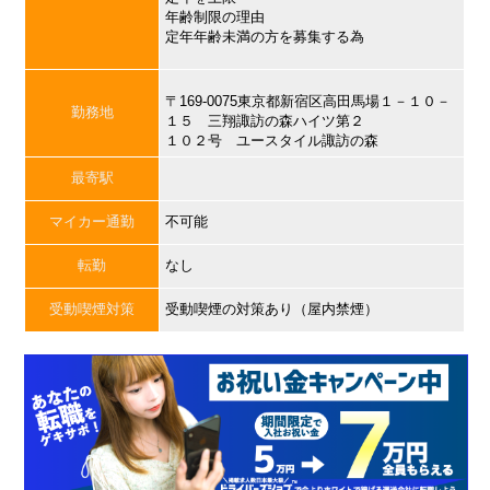
年齢制限の理由
定年年齢未満の方を募集する為
〒169-0075東京都新宿区高田馬場１－１０－
勤務地
１５ 三翔諏訪の森ハイツ第２
１０２号 ユースタイル諏訪の森
最寄駅
マイカー通勤
不可能
転勤
なし
受動喫煙対策
受動喫煙の対策あり（屋内禁煙）