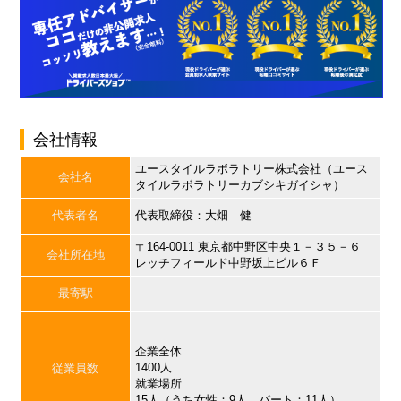
会社情報
ユースタイルラボラトリー株式会社（ユース
会社名
タイルラボラトリーカブシキガイシャ）
代表者名
代表取締役：大畑 健
〒164-0011 東京都中野区中央１－３５－６
会社所在地
レッチフィールド中野坂上ビル６Ｆ
最寄駅
企業全体
1400人
従業員数
就業場所
15人（うち女性：9人、パート：11人）