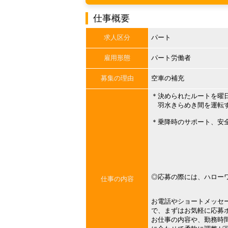
仕事概要
求人区分
パート
雇用形態
パート労働者
募集の理由
空車の補充
＊決められたルートを曜
羽水きらめき間を運転
＊乗降時のサポート、安
◎応募の際には、ハロー
仕事の内容
お電話やショートメッセ
で、まずはお気軽に応募
お仕事の内容や、勤務時