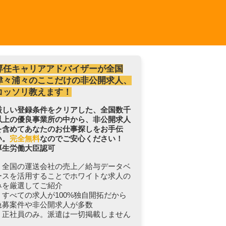
専任キャリアアドバイザーが全国
津々浦々のここだけの非公開求人、
コッソリ教えます！
厳しい登録条件をクリアした、全国数千
以上の優良事業所の中から、非公開求人
を含めてあなたのお仕事探しをお手伝
い。
完全無料
なのでご安心ください！
厚生労働大臣認可
・全国の運送会社の売上／給与データベ
ースを活用することでホワイトな求人の
みを厳選してご紹介
・すべての求人が100%独自開拓だから
急募案件や非公開求人が多数
・正社員のみ。派遣は一切掲載しません