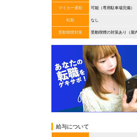
マイカー通勤
可能（専用駐車場完備）
転勤
なし
受動喫煙対策
受動喫煙の対策あり（屋
給与について