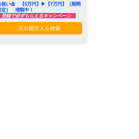
お祝い金 【5万円】▶︎【7万円】［期間
限定］ 増額中！
登録で必ずもらえるキャンペーン
非公開求人を検索