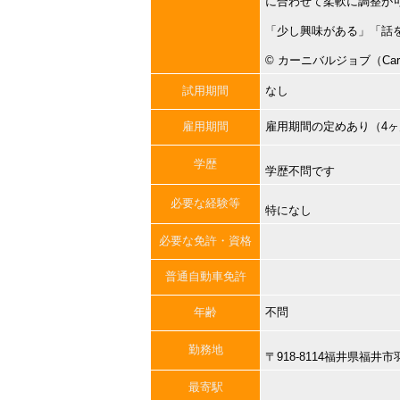
に合わせて柔軟に調整が
「少し興味がある」「話
©︎ カーニバルジョブ（Carni
試用期間
なし
雇用期間
雇用期間の定めあり（4
学歴
学歴不問です
必要な経験等
特になし
必要な免許・資格
普通自動車免許
年齢
不問
勤務地
〒918-8114福井県福
最寄駅