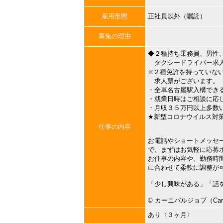
雇用形態
正社員以外（嘱託）
募集の理由
◆２種持ち乗務員、男性
タクシードライバー求
※２種免許を持っていな
求人票がございます。
・全車名古屋駅入構でき
・就業日時はご相談に応
・月収３５万円以上多数
★新型コロナウイルス対
仕事の内容
お電話やショートメッセ
で、まずはお気軽に応募
お仕事の内容や、勤務時
に合わせて柔軟に調整が
「少し興味がある」「話
©︎ カーニバルジョブ（Carni
あり〈３ヶ月〉