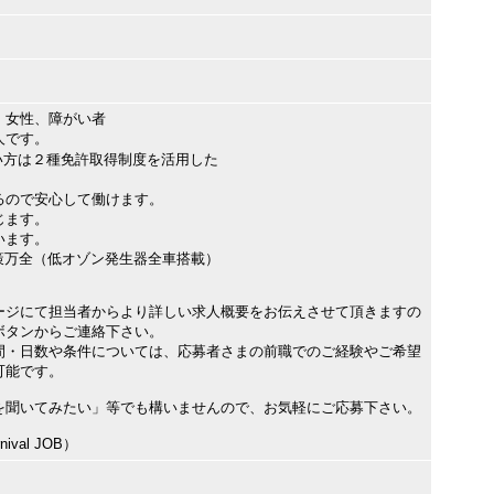
、女性、障がい者
人です。
い方は２種免許取得制度を活用した
るので安心して働けます。
じます。
います。
策万全（低オゾン発生器全車搭載）
ージにて担当者からより詳しい求人概要をお伝えさせて頂きますの
ボタンからご連絡下さい。
間・日数や条件については、応募者さまの前職でのご経験やご希望
可能です。
を聞いてみたい」等でも構いませんので、お気軽にご応募下さい。
val JOB）