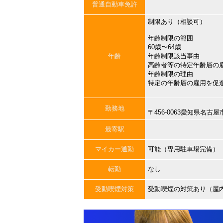
普通自動車免許
制限あり（相談可）
年齢制限の範囲
60歳〜64歳
年齢
年齢制限該当事由
高齢者等の特定年齢層の
年齢制限の理由
特定の年齢層の雇用を促
勤務地
〒456-0063愛知県名
最寄駅
マイカー通勤
可能（専用駐車場完備）
転勤
なし
受動喫煙対策
受動喫煙の対策あり（屋