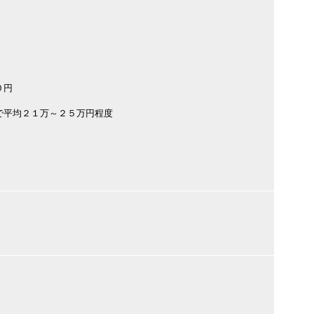
０円
で平均２１万～２５万円程度