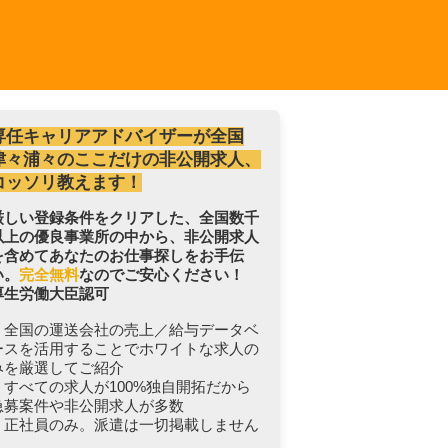
専任キャリアアドバイザーが全国
津々浦々のここだけの非公開求人、
コッソリ教えます！
厳しい登録条件をクリアした、全国数千
以上の優良事業所の中から、非公開求人
を含めてあなたのお仕事探しをお手伝
い。
完全無料
なのでご安心ください！
厚生労働大臣認可
・全国の運送会社の売上／給与データベ
ースを活用することでホワイトな求人の
みを厳選してご紹介
・すべての求人が100%独自開拓だから
急募案件や非公開求人が多数
・正社員のみ。派遣は一切掲載しません