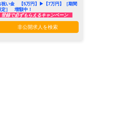
お祝い金 【5万円】▶︎【7万円】［期間
限定］ 増額中！
登録で必ずもらえるキャンペーン
非公開求人を検索