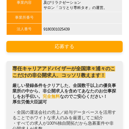
事業内容
及びリラクゼーション
サロン「コリとり専科タオ」の運営。
事業所番号
法人番号
9180301025439
応募する
専任キャリアアドバイザーが全国津々浦々のこ
こだけの非公開求人、コッソリ教えます！
厳しい登録条件をクリアした、全国数千以上の優良事
業所の中から、非公開求人を含めてあなたのお仕事探
しをお手伝い。
完全無料
なのでご安心ください！
厚生労働大臣認可
・全国の運送会社の売上／給与データベースを活用す
ることでホワイトな求人のみを厳選してご紹介
・すべての求人が100%独自開拓だから急募案件や非
公開求人が多数