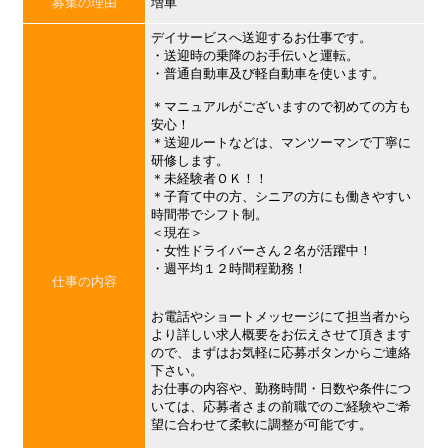
募集の理由
増車
デイサービスへ送迎するお仕事です。
・送迎時の乗降のお手伝いと運転。
・普通自動車及び軽自動車を使います。
＊マニュアルがございますので初めての方も
安心！
＊送迎ルートなどは、マンツーマンで丁寧に
研修します。
＊未経験者ＯＫ！！
＊子育て中の方、シニアの方にも働きやすい
時間帯でシフト制。
＜現在＞
・女性ドライバーさん２名が活躍中！
・週平均１２時間程勤務！
仕事の内容
お電話やショートメッセージにて担当者から
より詳しい求人概要をお伝えさせて頂きます
ので、まずはお気軽に応募ボタンからご連絡
下さい。
お仕事の内容や、勤務時間・日数や条件につ
いては、応募者さまの前職でのご経験やご希
望に合わせて柔軟に調整が可能です。