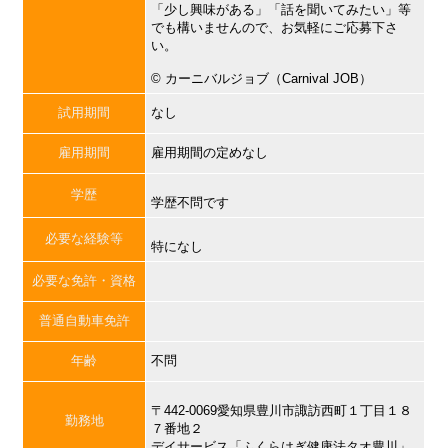
「少し興味がある」「話を聞いてみたい」等
でも構いませんので、お気軽にご応募下さ
い。
©︎ カーニバルジョブ（Carnival JOB）
試用期間
なし
雇用期間
雇用期間の定めなし
学歴
学歴不問です
必要な経験等
特になし
必要な免許・資格
普通自動車免許
年齢
不問
〒442-0069愛知県豊川市諏訪西町１丁目１８
勤務地
７番地２
デイサービス「ふくらはぎ健康法タオ豊川」