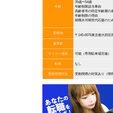
35歳〜54歳
年齢
年齢制限該当事由
高齢者等の特定年齢層の
年齢制限の理由
就職氷河期世代応援のた
勤務地
〒145-0076東京都大
最寄駅
マイカー通勤
可能（専用駐車場完備）
転勤
なし
受動喫煙対策
受動喫煙の対策あり（喫