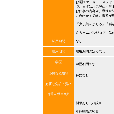
お電話やショートメッセ
で、まずはお気軽に応募
お仕事の内容や、勤務時
に合わせて柔軟に調整が
「少し興味がある」「話
©︎ カーニバルジョブ（Carni
試用期間
なし
雇用期間
雇用期間の定めなし
学歴
学歴不問です
必要な経験等
特になし
必要な免許・資格
普通自動車免許
制限あり（相談可）
年齢制限の範囲