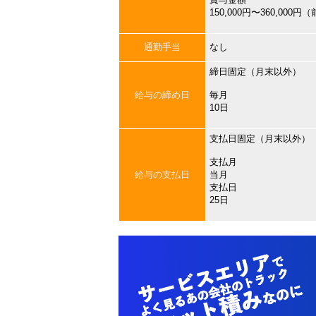
150,000円〜360,000
通勤手当
なし
締日固定（月末以外）
給与の締め日
毎月
10日
支払日固定（月末以外）
支払月
給与の支払日
当月
支払日
25日