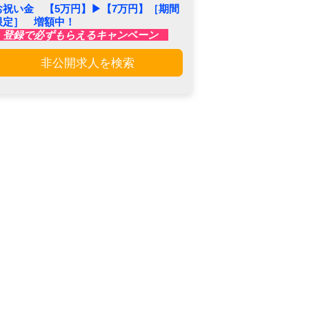
お祝い金 【5万円】▶︎【7万円】［期間
限定］ 増額中！
登録で必ずもらえるキャンペーン
非公開求人を検索