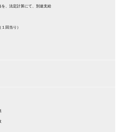
当を、法定計算にて、別途支給
（１回当り）
無
数