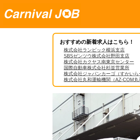
おすすめの新着求人はこちら！
株式会社ランビック横浜支店
SBSゼンツウ株式会社野田支店
株式会社カクヤス南東京センター
国際自動車株式会社杉並営業所
株式会社ジャパンカーゴ（すかいら
株式会社丸和運輸機関（AZ-COM