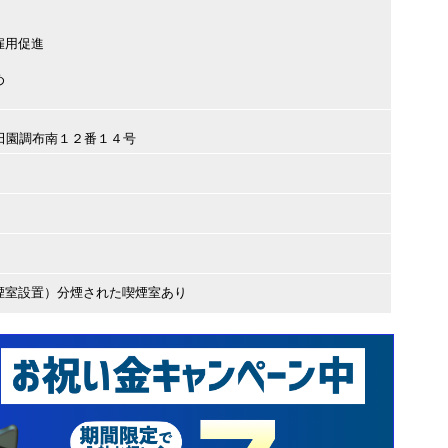
雇用促進
め
田区田園調布南１２番１４号
煙室設置）分煙された喫煙室あり