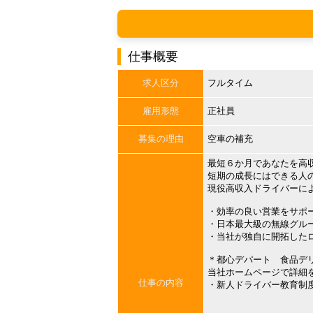
仕事概要
求人区分
フルタイム
雇用形態
正社員
募集の理由
空車の補充
最短６か月であなたを高
短期の成長にはできる人
現役高収入ドライバーに
・効率の良い営業をサポ
・日本最大級の無線グル
・当社が独自に開拓した
＊都心デパート 食品デ
当社ホームページで詳細
仕事の内容
・新人ドライバー教育制