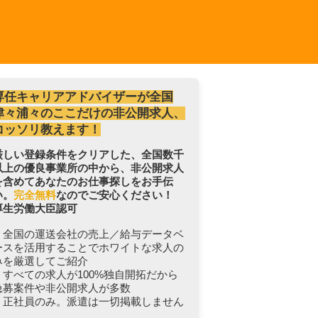
専任キャリアアドバイザーが全国
津々浦々のここだけの非公開求人、
コッソリ教えます！
厳しい登録条件をクリアした、全国数千
以上の優良事業所の中から、非公開求人
を含めてあなたのお仕事探しをお手伝
い。
完全無料
なのでご安心ください！
厚生労働大臣認可
・全国の運送会社の売上／給与データベ
ースを活用することでホワイトな求人の
みを厳選してご紹介
・すべての求人が100%独自開拓だから
急募案件や非公開求人が多数
・正社員のみ。派遣は一切掲載しません