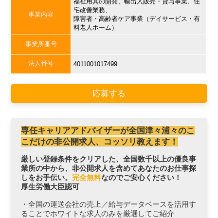
福祉用具の開発、輸出入販売・貸与事業、住
宅改善業務、
事業内容
障害者・高齢者ケア事業（デイサービス・有
料老人ホーム）
事業所番号
法人番号
4011001017499
応募する
専任キャリアアドバイザーが全国津々浦々のこ
こだけの非公開求人、コッソリ教えます！
厳しい登録条件をクリアした、全国数千以上の優良事
業所の中から、非公開求人を含めてあなたのお仕事探
しをお手伝い。
完全無料
なのでご安心ください！
厚生労働大臣認可
・全国の運送会社の売上／給与データベースを活用す
ることでホワイトな求人のみを厳選してご紹介