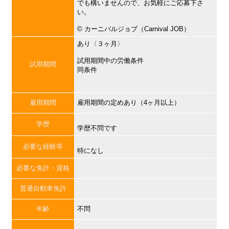
でも構いませんので、お気軽にご応募下さ
い。
©︎ カーニバルジョブ（Carnival JOB）
あり〈３ヶ月〉
試用期間中の労働条件
試用期間
同条件
雇用期間
雇用期間の定めあり（4ヶ月以上）
学歴
学歴不問です
必要な経験等
特になし
必要な免許・資格
普通自動車免許
年齢
不問