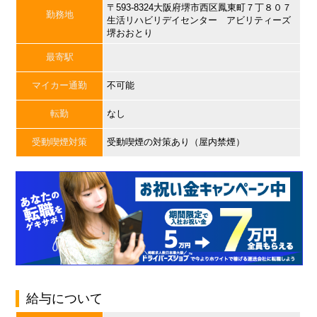
〒593-8324大阪府堺市西区鳳東町７丁８０７
勤務地
生活リハビリデイセンター アビリティーズ
堺おおとり
最寄駅
マイカー通勤
不可能
転勤
なし
受動喫煙対策
受動喫煙の対策あり（屋内禁煙）
給与について