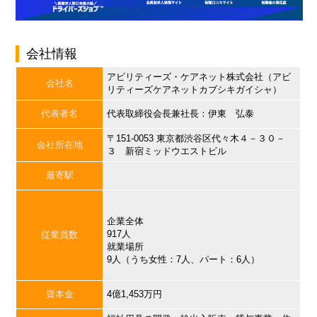
会社情報
アビリティーズ・ケアネット株式会社（アビ
会社名
リティーズケアネットカブシキガイシャ）
代表者名
代表取締役会長兼社長：伊東 弘泰
〒151-0053 東京都渋谷区代々木４－３０－
会社所在地
３ 新宿ミッドウエストビル
最寄駅
企業全体
917人
従業員数
就業場所
9人（うち女性：7人、パート：6人）
資本金
4億1,453万円