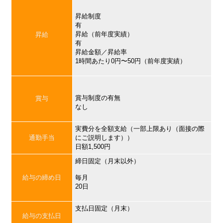
昇給制度
有
昇給（前年度実績）
昇給
有
昇給金額／昇給率
1時間あたり0円〜50円（前年度実績）
賞与制度の有無
賞与
なし
実費分を全額支給（一部上限あり（面接の際
通勤手当
にご説明します））
日額1,500円
締日固定（月末以外）
給与の締め日
毎月
20日
支払日固定（月末）
給与の支払日