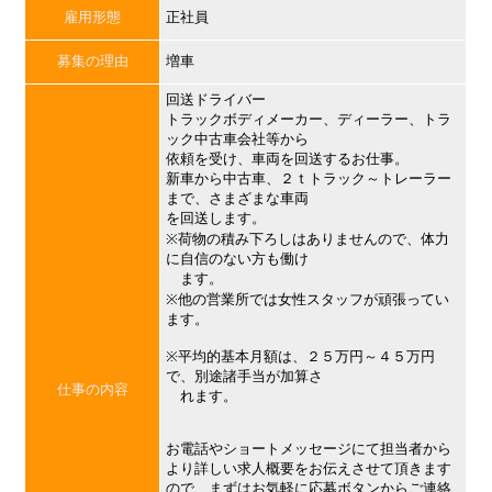
雇用形態
正社員
募集の理由
増車
回送ドライバー
トラックボディメーカー、ディーラー、トラ
ック中古車会社等から
依頼を受け、車両を回送するお仕事。
新車から中古車、２ｔトラック～トレーラー
まで、さまざまな車両
を回送します。
※荷物の積み下ろしはありませんので、体力
に自信のない方も働け
ます。
※他の営業所では女性スタッフが頑張ってい
ます。
※平均的基本月額は、２５万円～４５万円
で、別途諸手当が加算さ
仕事の内容
れます。
お電話やショートメッセージにて担当者から
より詳しい求人概要をお伝えさせて頂きます
ので、まずはお気軽に応募ボタンからご連絡