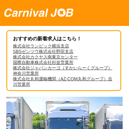
おすすめの新着求人はこちら！
株式会社ランビック横浜支店
SBSゼンツウ株式会社野田支店
株式会社カクヤス南東京センター
国際自動車株式会社杉並営業所
株式会社ジャパンカーゴ（すかいらーくグループ）
神奈川営業所
株式会社丸和運輸機関（AZ-COM丸和グループ）吉
川営業所