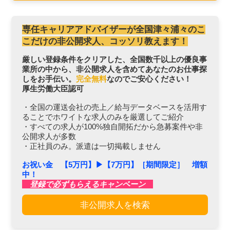
専任キャリアアドバイザーが全国津々浦々のこ
こだけの非公開求人、コッソリ教えます！
厳しい登録条件をクリアした、全国数千以上の優良事
業所の中から、非公開求人を含めてあなたのお仕事探
しをお手伝い。
完全無料
なのでご安心ください！
厚生労働大臣認可
・全国の運送会社の売上／給与データベースを活用す
ることでホワイトな求人のみを厳選してご紹介
・すべての求人が100%独自開拓だから急募案件や非
公開求人が多数
・正社員のみ。派遣は一切掲載しません
お祝い金 【5万円】▶︎【7万円】［期間限定］ 増額
中！
登録で必ずもらえるキャンペーン
非公開求人を検索