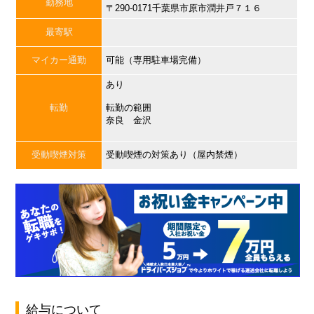
勤務地
〒290-0171千葉県市原市潤井戸７１６
最寄駅
マイカー通勤
可能（専用駐車場完備）
あり
転勤
転勤の範囲
奈良 金沢
受動喫煙対策
受動喫煙の対策あり（屋内禁煙）
給与について