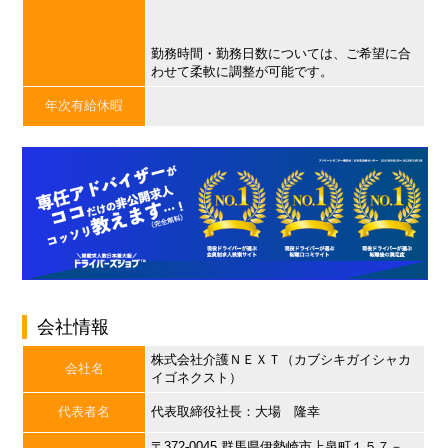
勤務時間・勤務日数については、ご希望に合
わせて柔軟に調整が可能です。
年次有給休暇
会社情報
株式会社介護ＮＥＸＴ（カブシキガイシャカ
会社名
イゴネクスト）
代表者名
代表取締役社長：大場 隆幸
〒372-0045 群馬県伊勢崎市上泉町１５７－