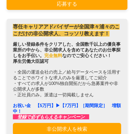
応募する
専任キャリアアドバイザーが全国津々浦々のこ
こだけの非公開求人、コッソリ教えます！
厳しい登録条件をクリアした、全国数千以上の優良事
業所の中から、非公開求人を含めてあなたのお仕事探
しをお手伝い。
完全無料
なのでご安心ください！
厚生労働大臣認可
・全国の運送会社の売上／給与データベースを活用す
ることでホワイトな求人のみを厳選してご紹介
・すべての求人が100%独自開拓だから急募案件や非
公開求人が多数
・正社員のみ。派遣は一切掲載しません
お祝い金 【5万円】▶︎【7万円】［期間限定］ 増額
中！
登録で必ずもらえるキャンペーン
非公開求人を検索