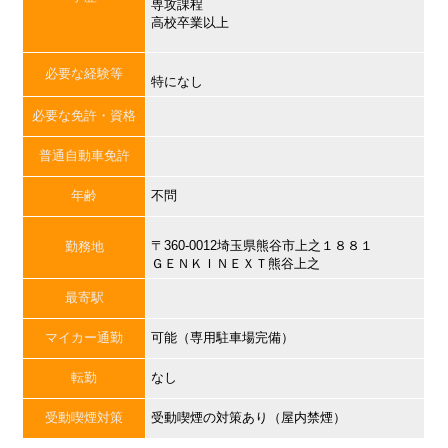
専攻課程
高校卒業以上
必要な経験等
特になし
必要な免許・資格
普通自動車免許
年齢
不問
〒360-0012埼玉県熊谷市上之１８８１
勤務地
ＧＥＮＫＩＮＥＸＴ熊谷上之
最寄駅
マイカー通勤
可能（専用駐車場完備）
転勤
なし
受動喫煙対策
受動喫煙の対策あり（屋内禁煙）