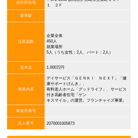
会社所在地
１ ２Ｆ
最寄駅
企業全体
450人
従業員数
就業場所
5人（うち女性：2人、パート：2人）
資本金
1,000万円
デイサービス「ＧＥＮＫＩ ＮＥＸＴ」「健
康サポートげんき」、
事業内容
有料老人ホーム「グッドライフ」、サービス
付き高齢者住宅「ゲン
キスマイル」の運営。フランチャイズ事業。
事業所番号
法人番号
2070001005873