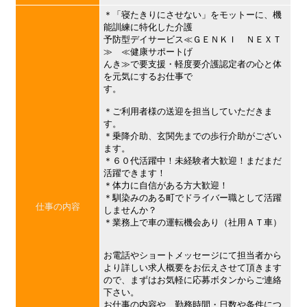
＊「寝たきりにさせない」をモットーに、機
能訓練に特化した介護
予防型デイサービス≪ＧＥＮＫＩ ＮＥＸＴ
≫ ≪健康サポートげ
んき≫で要支援・軽度要介護認定者の心と体
を元気にするお仕事で
す。
＊ご利用者様の送迎を担当していただきま
す。
＊乗降介助、玄関先までの歩行介助がござい
ます。
＊６０代活躍中！未経験者大歓迎！まだまだ
活躍できます！
＊体力に自信がある方大歓迎！
＊馴染みのある町でドライバー職として活躍
仕事の内容
しませんか？
＊業務上で車の運転機会あり（社用ＡＴ車）
お電話やショートメッセージにて担当者から
より詳しい求人概要をお伝えさせて頂きます
ので、まずはお気軽に応募ボタンからご連絡
下さい。
お仕事の内容や、勤務時間・日数や条件につ