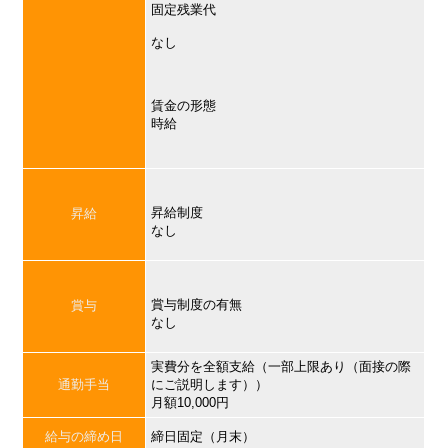
固定残業代
なし
賃金の形態
時給
昇給制度
昇給
なし
賞与制度の有無
賞与
なし
実費分を全額支給（一部上限あり（面接の際
通勤手当
にご説明します））
月額10,000円
給与の締め日
締日固定（月末）