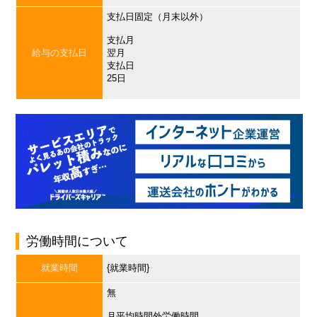
支払日固定（月末以外）
支払月
給与の支払日
翌月
支払日
25日
労働時間について
就業時間
{就業時間}
無
月平均時間外労働時間