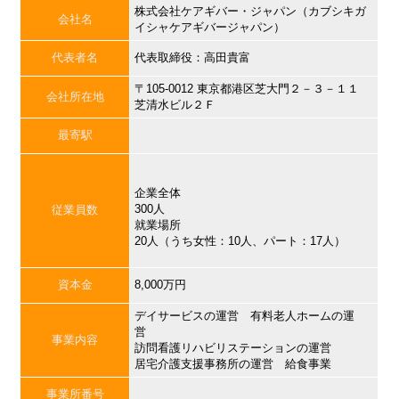
株式会社ケアギバー・ジャパン（カブシキガ
会社名
イシャケアギバージャパン）
代表者名
代表取締役：高田貴富
〒105-0012 東京都港区芝大門２－３－１１
会社所在地
芝清水ビル２Ｆ
最寄駅
企業全体
300人
従業員数
就業場所
20人（うち女性：10人、パート：17人）
資本金
8,000万円
デイサービスの運営 有料老人ホームの運
営
事業内容
訪問看護リハビリステーションの運営
居宅介護支援事務所の運営 給食事業
事業所番号