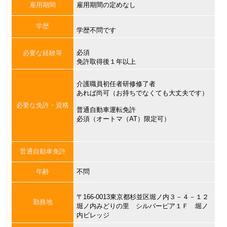
雇用期間
雇用期間の定めなし
学歴
学歴不問です
必須
必要な経験等
免許取得後１年以上
介護職員初任者研修修了者
あれば尚可（お持ちでなくても大丈夫です）
必要な免許・資格
普通自動車運転免許
必須（オートマ（AT）限定可）
普通自動車免許
年齢
不問
〒166-0013東京都杉並区堀ノ内３－４－１２
勤務地
堀ノ内みどりの里 シルバーピア１Ｆ 堀ノ
内ビレッジ