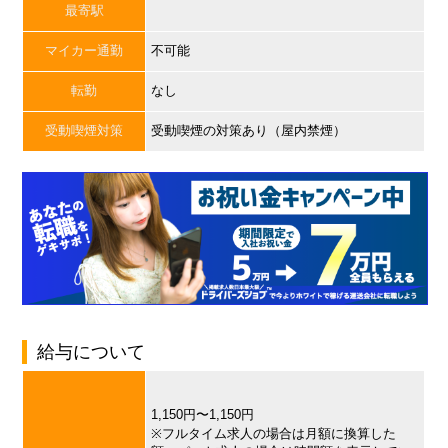
最寄駅
マイカー通勤
不可能
転勤
なし
受動喫煙対策
受動喫煙の対策あり（屋内禁煙）
給与について
1,150円〜1,150円
※フルタイム求人の場合は月額に換算した