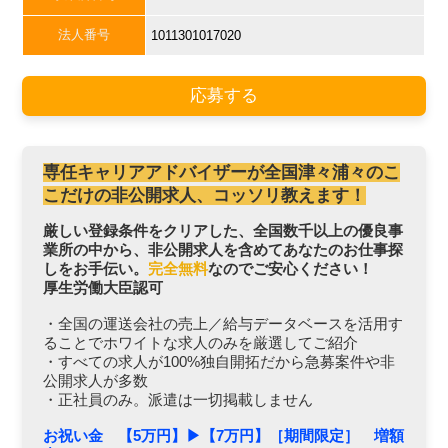
法人番号
1011301017020
応募する
専任キャリアアドバイザーが全国津々浦々のこ
こだけの非公開求人、コッソリ教えます！
厳しい登録条件をクリアした、全国数千以上の優良事
業所の中から、非公開求人を含めてあなたのお仕事探
しをお手伝い。
完全無料
なのでご安心ください！
厚生労働大臣認可
・全国の運送会社の売上／給与データベースを活用す
ることでホワイトな求人のみを厳選してご紹介
・すべての求人が100%独自開拓だから急募案件や非
公開求人が多数
・正社員のみ。派遣は一切掲載しません
お祝い金 【5万円】▶︎【7万円】［期間限定］ 増額