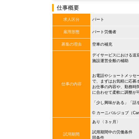
仕事概要
求人区分
パート
雇用形態
パート労働者
募集の理由
空車の補充
デイサービスにおける送
施設運営全般の補助
お電話やショートメッセ
で、まずはお気軽に応募
仕事の内容
お仕事の内容や、勤務時
に合わせて柔軟に調整が
「少し興味がある」「話
©︎ カーニバルジョブ（Carni
あり〈３ヶ月〉
試用期間中の労働条件
試用期間
同条件