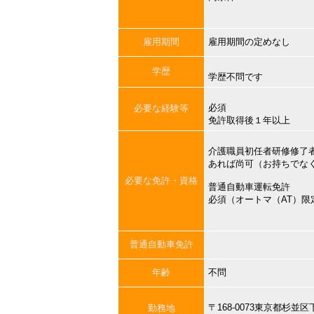
雇用期間
雇用期間の定めなし
学歴
学歴不問です
必須
必要な経験等
免許取得後１年以上
介護職員初任者研修修了
あれば尚可（お持ちでな
必要な免許・資格
普通自動車運転免許
必須（オートマ（AT）限
普通自動車免許
年齢
不問
〒168-0073東京都杉
勤務地