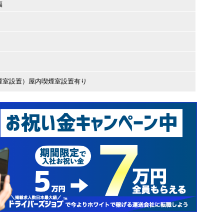
福
煙室設置）屋内喫煙室設置有り