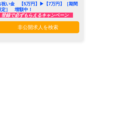
お祝い金 【5万円】▶︎【7万円】［期間
限定］ 増額中！
登録で必ずもらえるキャンペーン
非公開求人を検索