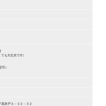
者
くても大丈夫です）
定可）
並区下高井戸３－３２－３２