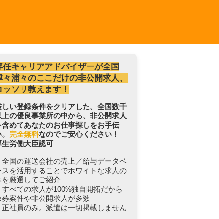
専任キャリアアドバイザーが全国
津々浦々のここだけの非公開求人、
コッソリ教えます！
厳しい登録条件をクリアした、全国数千
以上の優良事業所の中から、非公開求人
を含めてあなたのお仕事探しをお手伝
い。
完全無料
なのでご安心ください！
厚生労働大臣認可
・全国の運送会社の売上／給与データベ
ースを活用することでホワイトな求人の
みを厳選してご紹介
・すべての求人が100%独自開拓だから
急募案件や非公開求人が多数
・正社員のみ。派遣は一切掲載しません