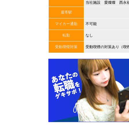
当社施設 愛燦燦 西永
最寄駅
マイカー通勤
不可能
転勤
なし
受動喫煙対策
受動喫煙の対策あり（喫