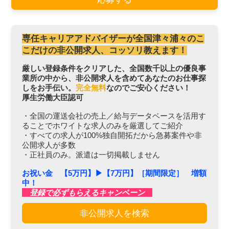
専任キャリアアドバイザーが全国津々浦々のこ
こだけの非公開求人、コッソリ教えます！
厳しい登録条件をクリアした、全国数千以上の優良事
業所の中から、非公開求人を含めてあなたのお仕事探
しをお手伝い。
完全無料
なのでご安心ください！
厚生労働大臣認可
・全国の運送会社の売上／給与データベースを活用す
ることでホワイトな求人のみを厳選してご紹介
・すべての求人が100%独自開拓だから急募案件や非
公開求人が多数
・正社員のみ。派遣は一切掲載しません
お祝い金 【5万円】▶︎【7万円】［期間限定］ 増額
中！
登録で必ずもらえるキャンペーン
非公開求人を検索