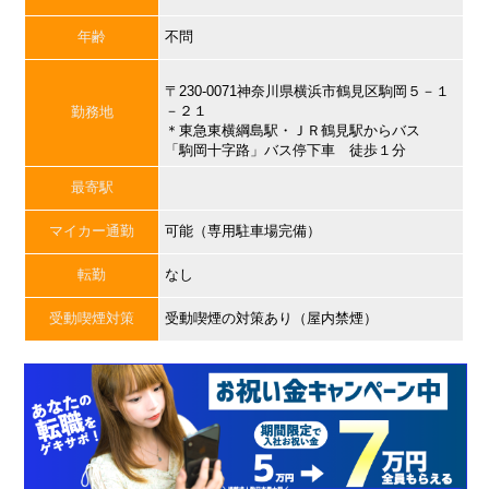
年齢
不問
〒230-0071神奈川県横浜市鶴見区駒岡５－１
－２１
勤務地
＊東急東横綱島駅・ＪＲ鶴見駅からバス
「駒岡十字路」バス停下車 徒歩１分
最寄駅
マイカー通勤
可能（専用駐車場完備）
転勤
なし
受動喫煙対策
受動喫煙の対策あり（屋内禁煙）