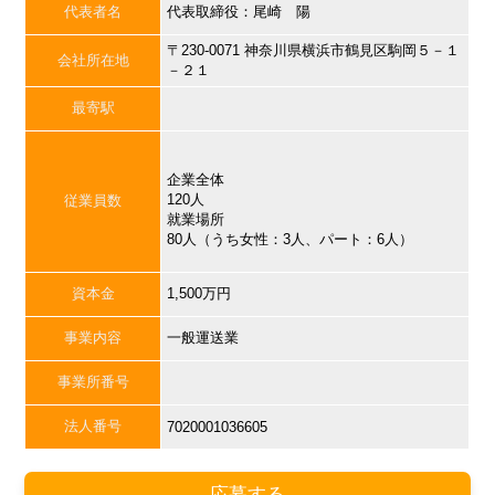
代表者名
代表取締役：尾崎 陽
〒230-0071 神奈川県横浜市鶴見区駒岡５－１
会社所在地
－２１
最寄駅
企業全体
120人
従業員数
就業場所
80人（うち女性：3人、パート：6人）
資本金
1,500万円
事業内容
一般運送業
事業所番号
法人番号
7020001036605
応募する