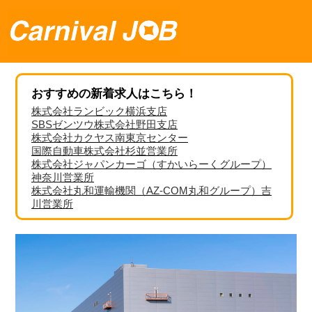
おすすめの新着求人はこちら！
株式会社ランビック横浜支店
SBSゼンツウ株式会社野田支店
株式会社カクヤス南東京センター
国際自動車株式会社杉並営業所
株式会社ジャパンカーゴ（すかいらーくグループ）
神奈川営業所
株式会社丸和運輸機関（AZ-COM丸和グループ）吉
川営業所