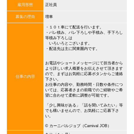
雇用形態
正社員
募集の理由
増車
・１０ｔ車にて配送を行います。
・パレ積み、パレ下ろしや手積み、手下ろし
等積み下ろしは
いろいろとございます。
・配送先は主に関東圏内です。
お電話やショートメッセージにて担当者から
より詳しい求人概要をお伝えさせて頂きます
ので、まずはお気軽に応募ボタンからご連絡
仕事の内容
下さい。
お仕事の内容や、勤務時間・日数や条件につ
いては、応募者さまの前職でのご経験やご希
望に合わせて柔軟に調整が可能です。
「少し興味がある」「話を聞いてみたい」等
でも構いませんので、お気軽にご応募下さ
い。
©︎ カーニバルジョブ（Carnival JOB）