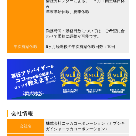
会社カレンダーによる。 ＊月１回土曜日休
み
年末年始休暇、夏季休暇
勤務時間・勤務日数については、ご希望に合
わせて柔軟に調整が可能です。
年次有給休暇
6ヶ月経過後の年次有給休暇日数：10日
会社情報
株式会社ニッカコーポレーション（カブシキ
会社名
ガイシャニッカコーポレーション）