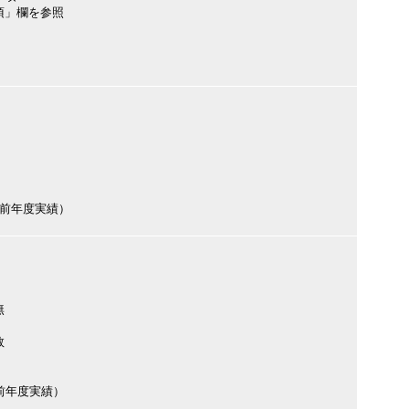
項」欄を参照
円（前年度実績）
無
数
円（前年度実績）