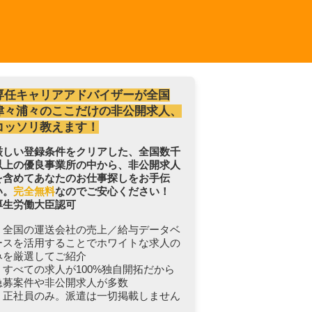
専任キャリアアドバイザーが全国
津々浦々のここだけの非公開求人、
コッソリ教えます！
厳しい登録条件をクリアした、全国数千
以上の優良事業所の中から、非公開求人
を含めてあなたのお仕事探しをお手伝
い。
完全無料
なのでご安心ください！
厚生労働大臣認可
・全国の運送会社の売上／給与データベ
ースを活用することでホワイトな求人の
みを厳選してご紹介
・すべての求人が100%独自開拓だから
急募案件や非公開求人が多数
・正社員のみ。派遣は一切掲載しません