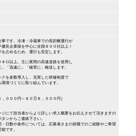
仕事です。冷凍・冷蔵車での長距離運行が
手優良企業様を中心に全国８００社以上！
半を占めるため、運行も安定します。
０キロ以上。主に夜間の高速道路を使用し
に」「迅速に」「確実に」輸送します。
ックを多数導入し、充実した研修制度で
る環境づくりに取り組んでいます。
６，０００円～６０万８，５００円］
ージにて担当者からより詳しい求人概要をお伝えさせて頂きますの
ボタンからご連絡下さい。
間・日数や条件については、応募者さまの前職でのご経験やご希望
可能です。