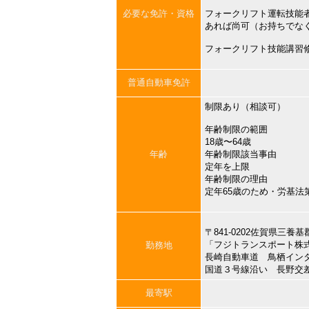
必要な免許・資格
フォークリフト運転技能
あれば尚可（お持ちでな
フォークリフト技能講習
普通自動車免許
制限あり（相談可）
年齢制限の範囲
18歳〜64歳
年齢
年齢制限該当事由
定年を上限
年齢制限の理由
定年65歳のため・労基
〒841-0202佐賀県三
「フジトランスポート株
勤務地
長崎自動車道 鳥栖イン
国道３号線沿い 長野交
最寄駅