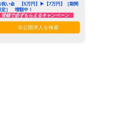
お祝い金 【5万円】▶︎【7万円】［期間
限定］ 増額中！
登録で必ずもらえるキャンペーン
非公開求人を検索