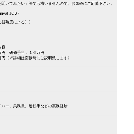
を聞いてみたい」等でも構いませんので、お気軽にご応募下さい。
val JOB）
の習熟度による〉〉
内容
万円 研修手当：１６万円
万円〈※詳細は面接時にご説明致します〉
イバー、乗務員、運転手などの実務経験