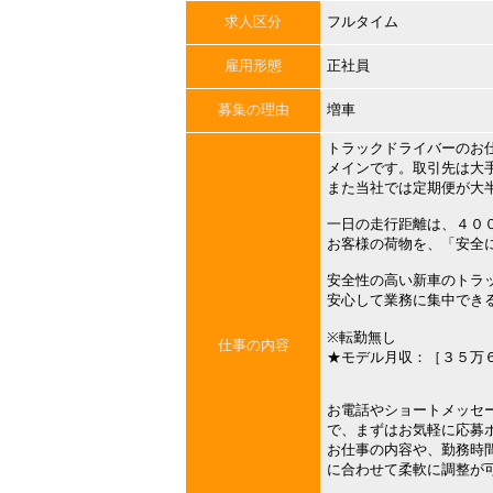
求人区分
フルタイム
雇用形態
正社員
募集の理由
増車
トラックドライバーのお
メインです。取引先は大
また当社では定期便が大
一日の走行距離は、４０
お客様の荷物を、「安全
安全性の高い新車のトラ
安心して業務に集中でき
※転勤無し
仕事の内容
★モデル月収：［３５万
お電話やショートメッセ
で、まずはお気軽に応募
お仕事の内容や、勤務時
に合わせて柔軟に調整が