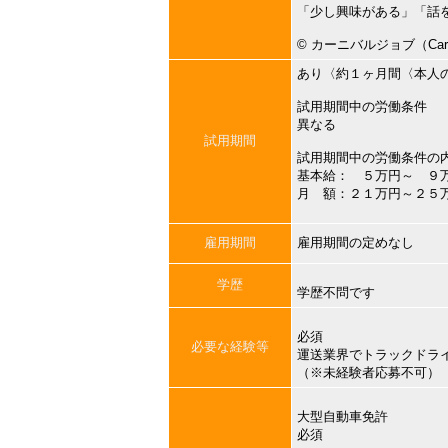
「少し興味がある」「話
©︎ カーニバルジョブ（Carni
あり〈約１ヶ月間〈本人
試用期間中の労働条件
異なる
試用期間
試用期間中の労働条件の
基本給： ５万円～ ９
月 額：２１万円～２５
雇用期間
雇用期間の定めなし
学歴
学歴不問です
必須
必要な経験等
運送業界でトラックドラ
（※未経験者応募不可）
大型自動車免許
必須