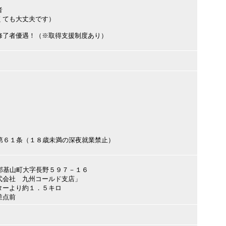
者
くても大丈夫です）
修了者優遇！（※取得支援制度あり）
法第６１条（１８歳未満の深夜就業禁止）
養基郡基山町大字長野５９７－１６
式会社 九州コールド支店」
ターより約１．５キロ
差点前