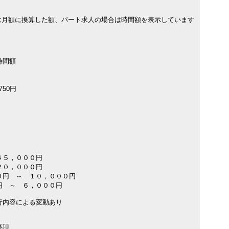
は月額に換算した額、パート求人の場合は時間額を表示しています
時間額
750円
４５，０００円
２０，０００円
０円 ～ １０，０００円
円 ～ ６，０００円
行内容による変動あり
事項