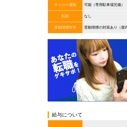
マイカー通勤
可能（専用駐車場完備）
転勤
なし
受動喫煙対策
受動喫煙の対策あり（屋
給与について