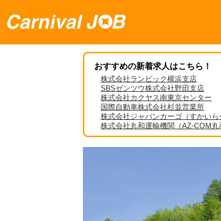
おすすめの新着求人はこちら！
株式会社ランビック横浜支店
SBSゼンツウ株式会社野田支店
株式会社カクヤス南東京センター
国際自動車株式会社杉並営業所
株式会社ジャパンカーゴ（すかいら
株式会社丸和運輸機関（AZ-COM