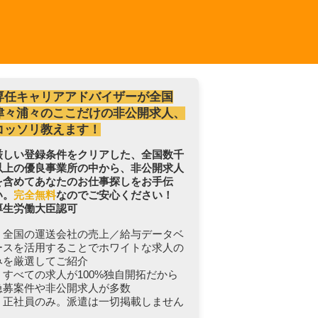
専任キャリアアドバイザーが全国
津々浦々のここだけの非公開求人、
コッソリ教えます！
厳しい登録条件をクリアした、全国数千
以上の優良事業所の中から、非公開求人
を含めてあなたのお仕事探しをお手伝
い。
完全無料
なのでご安心ください！
厚生労働大臣認可
・全国の運送会社の売上／給与データベ
ースを活用することでホワイトな求人の
みを厳選してご紹介
・すべての求人が100%独自開拓だから
急募案件や非公開求人が多数
・正社員のみ。派遣は一切掲載しません