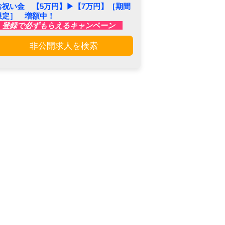
お祝い金 【5万円】▶︎【7万円】［期間
限定］ 増額中！
登録で必ずもらえるキャンペーン
非公開求人を検索