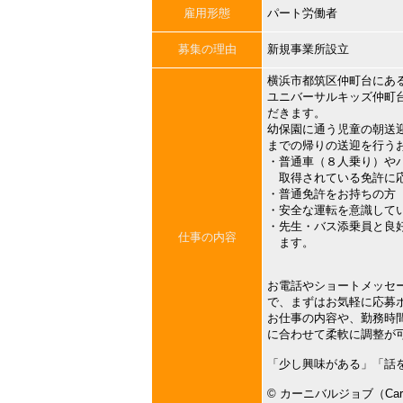
雇用形態
パート労働者
募集の理由
新規事業所設立
横浜市都筑区仲町台にあ
ユニバーサルキッズ仲町
だきます。
幼保園に通う児童の朝送
までの帰りの送迎を行う
・普通車（８人乗り）や
取得されている免許に応
・普通免許をお持ちの方
・安全な運転を意識して
・先生・バス添乗員と良
仕事の内容
ます。
お電話やショートメッセ
で、まずはお気軽に応募
お仕事の内容や、勤務時
に合わせて柔軟に調整が
「少し興味がある」「話
©︎ カーニバルジョブ（Carni