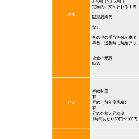
1,400円〜1,600円
定額的に支払われる手当
–
賃金
固定残業代
なし
その他の手当等付記事項
早番、遅番時に時給アッ
賃金の形態
時給
昇給制度
有
昇給（前年度実績）
昇給
有
昇給金額／昇給率
1時間あたり50円〜100