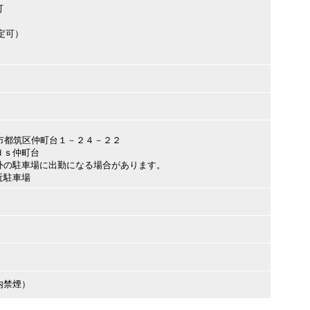
可
定可）
横浜市都筑区仲町台１－２４－２２
ｄｓ仲町台
外の駐車場に出勤になる場合があります。
近駐車場
内禁煙）