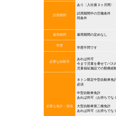
あり〈入社後３ヶ月間〉
試用期間中の労働条件
試用期間
同条件
雇用期間
雇用期間の定めなし
学歴
学歴不問です
あれば尚可
必要な経験等
今まで児童を乗せてバス
児童福祉施設での勤務経
８トン限定中型自動車免
必須
中型自動車免許
あれば尚可（お持ちでな
必要な免許・資格
大型自動車第二種免許
あれば尚可（お持ちでな