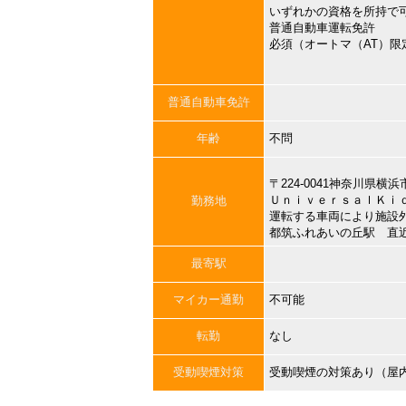
いずれかの資格を所持で
普通自動車運転免許
必須（オートマ（AT）限
普通自動車免許
年齢
不問
〒224-0041神奈川県
ＵｎｉｖｅｒｓａｌＫｉ
勤務地
運転する車両により施設
都筑ふれあいの丘駅 直
最寄駅
マイカー通勤
不可能
転勤
なし
受動喫煙対策
受動喫煙の対策あり（屋