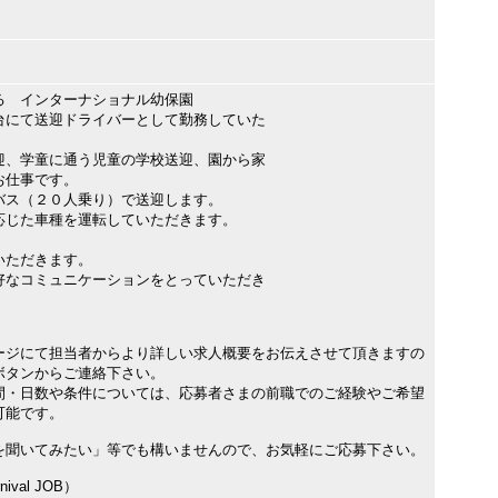
る インターナショナル幼保園
台にて送迎ドライバーとして勤務していた
迎、学童に通う児童の学校送迎、園から家
お仕事です。
バス（２０人乗り）で送迎します。
じた車種を運転していただきます。
いただきます。
好なコミュニケーションをとっていただき
ージにて担当者からより詳しい求人概要をお伝えさせて頂きますの
ボタンからご連絡下さい。
間・日数や条件については、応募者さまの前職でのご経験やご希望
可能です。
を聞いてみたい」等でも構いませんので、お気軽にご応募下さい。
val JOB）