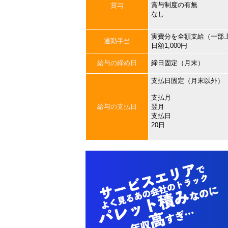
賞与制度の有無
賞与
なし
実費分を全額支給（一部
通勤手当
日額1,000円
給与の締め日
締日固定（月末）
支払日固定（月末以外）
支払月
給与の支払日
翌月
支払日
20日