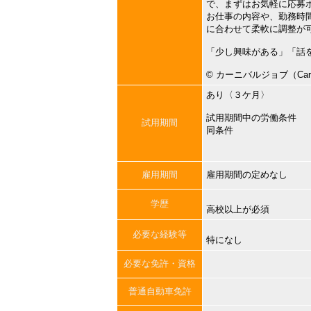
で、まずはお気軽に応募
お仕事の内容や、勤務時
に合わせて柔軟に調整が
「少し興味がある」「話
©︎ カーニバルジョブ（Carni
あり〈３ケ月〉
試用期間中の労働条件
試用期間
同条件
雇用期間
雇用期間の定めなし
学歴
高校以上が必須
必要な経験等
特になし
必要な免許・資格
普通自動車免許