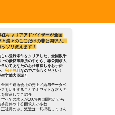
専任キャリアアドバイザーが全国
津々浦々のここだけの非公開求人、
コッソリ教えます！
厳しい登録条件をクリアした、全国数千
以上の優良事業所の中から、非公開求人
を含めてあなたのお仕事探しをお手伝
い。
完全無料
なのでご安心ください！
厚生労働大臣認可
・全国の運送会社の売上／給与データベ
ースを活用することでホワイトな求人の
みを厳選してご紹介
・すべての求人が100%独自開拓だから
急募案件や非公開求人が多数
・正社員のみ。派遣は一切掲載しません