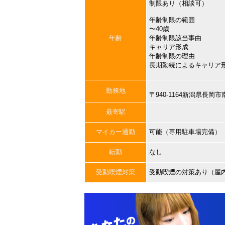
制限あり（相談可）
年齢制限の範囲
〜40歳
年齢
年齢制限該当事由
キャリア形成
年齢制限の理由
長期勤続によるキャリア
勤務地
〒940-1164新潟県長
最寄駅
マイカー通勤
可能（専用駐車場完備）
転勤
なし
受動喫煙対策
受動喫煙の対策あり（屋