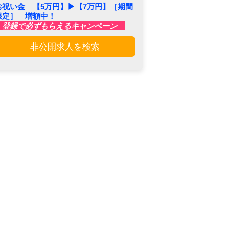
お祝い金 【5万円】▶︎【7万円】［期間
限定］ 増額中！
登録で必ずもらえるキャンペーン
非公開求人を検索