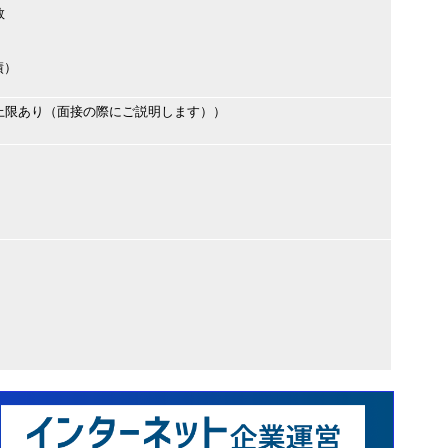
数
績）
上限あり（面接の際にご説明します））