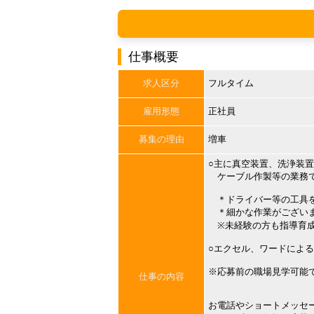
仕事概要
求人区分
フルタイム
雇用形態
正社員
募集の理由
増車
○主に真空装置、洗浄装
ケーブル作製等の業務
＊ドライバー等の工具を
＊細かな作業がござい
※未経験の方も指導育
○エクセル、ワードによ
※応募前の職場見学可能
仕事の内容
お電話やショートメッセ