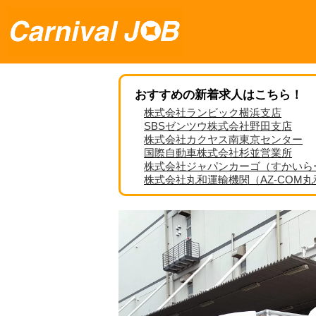
おすすめの新着求人はこちら！
株式会社ランビック横浜支店
SBSゼンツウ株式会社野田支店
株式会社カクヤス南東京センター
国際自動車株式会社杉並営業所
株式会社ジャパンカーゴ（すかいら
株式会社丸和運輸機関（AZ-COM