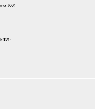
val JOB）
ヶ月未満）