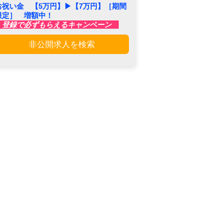
お祝い金 【5万円】▶︎【7万円】［期間
限定］ 増額中！
登録で必ずもらえるキャンペーン
非公開求人を検索