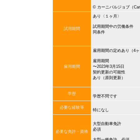
©︎ カーニバルジョブ（Carni
あり〈１ヶ月〉
試用期間中の労働条件
試用期間
同条件
雇用期間の定めあり（4
雇用期間
雇用期間
〜2023年3月15日
契約更新の可能性
あり（原則更新）
学歴
学歴不問です
必要な経験等
特になし
大型自動車免許
必須
必要な免許・資格
大型一種免許 必須