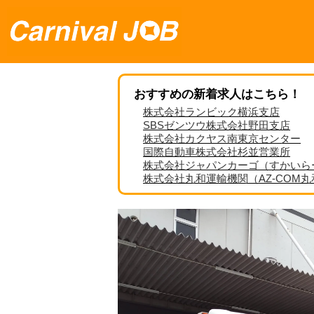
おすすめの新着求人はこちら！
株式会社ランビック横浜支店
SBSゼンツウ株式会社野田支店
株式会社カクヤス南東京センター
国際自動車株式会社杉並営業所
株式会社ジャパンカーゴ（すかいら
株式会社丸和運輸機関（AZ-COM