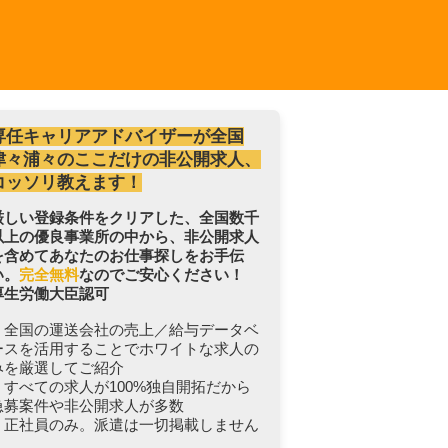
専任キャリアアドバイザーが全国
津々浦々のここだけの非公開求人、
コッソリ教えます！
厳しい登録条件をクリアした、全国数千
以上の優良事業所の中から、非公開求人
を含めてあなたのお仕事探しをお手伝
い。
完全無料
なのでご安心ください！
厚生労働大臣認可
・全国の運送会社の売上／給与データベ
ースを活用することでホワイトな求人の
みを厳選してご紹介
・すべての求人が100%独自開拓だから
急募案件や非公開求人が多数
・正社員のみ。派遣は一切掲載しません