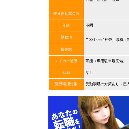
普通自動車免許
年齢
不問
勤務地
〒221-0864神奈川県
最寄駅
マイカー通勤
可能（専用駐車場完備）
転勤
なし
受動喫煙対策
受動喫煙の対策あり（屋