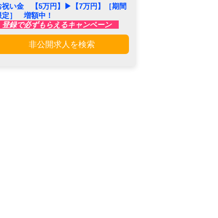
お祝い金 【5万円】▶︎【7万円】［期間
限定］ 増額中！
登録で必ずもらえるキャンペーン
非公開求人を検索