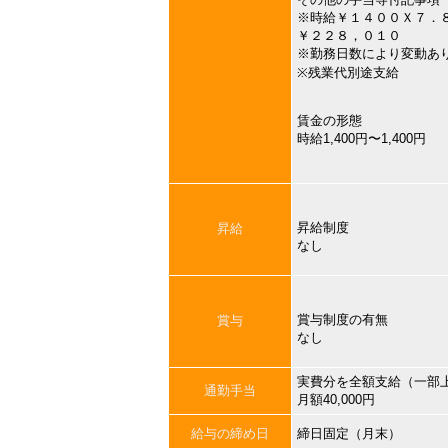
※時給￥１４００Ｘ７．
￥２２８，０１０
※勤務日数により変動あ
※残業代別途支給
賃金の形態
時給1,400円〜1,400円
昇給制度
昇給
なし
賞与制度の有無
賞与
なし
実費分を全額支給（一部
通勤手当
月額40,000円
給与の締め日
締日固定（月末）