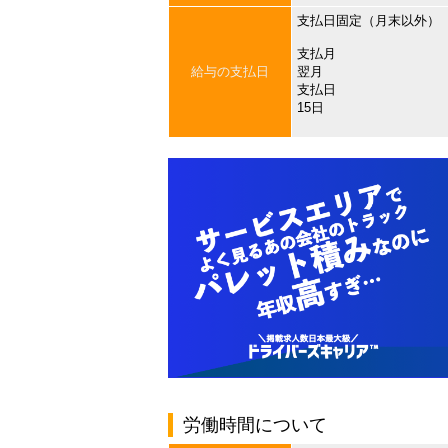
支払日固定（月末以外）
支払月
給与の支払日
翌月
支払日
15日
労働時間について