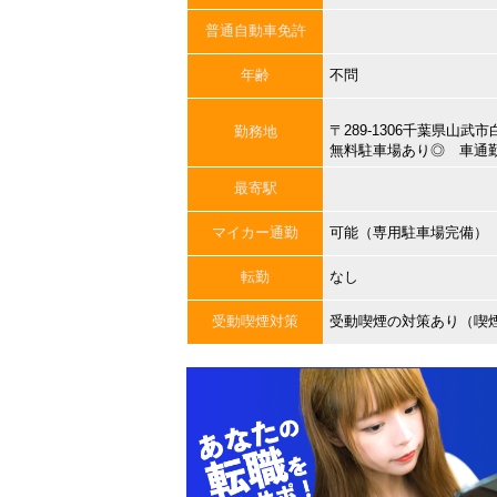
普通自動車免許
年齢
不問
〒289-1306千葉県山武市
勤務地
無料駐車場あり◎ 車通
最寄駅
マイカー通勤
可能（専用駐車場完備）
転勤
なし
受動喫煙対策
受動喫煙の対策あり（喫