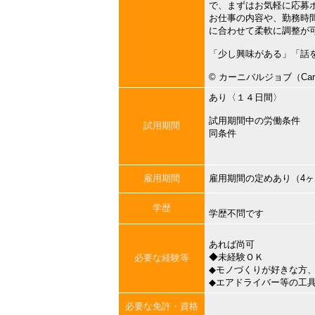
で、まずはお気軽に応募
お仕事の内容や、勤務時
に合わせて柔軟に調整が
「少し興味がある」「話
©︎ カーニバルジョブ（Carni
あり〈１４日間〉
試用期間中の労働条件
試用期間
同条件
雇用期間
雇用期間の定めあり（4
学歴
学歴不問です
あれば尚可
◆未経験ＯＫ
必要な経験等
◆モノづくりが好きな方
◆エアドライバー等の工
必要な免許・資格