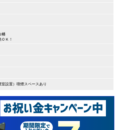
白幡
勤ＯＫ！
煙室設置）喫煙スペースあり