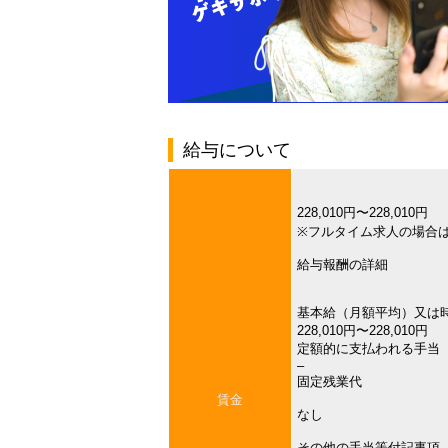
給与について
228,010円〜228,010円
※フルタイム求人の場合
給与報酬の詳細
基本給（月額平均）又は
228,010円〜228,010円
定額的に支払われる手当
–
固定残業代
賃金
なし
その他の手当等付記事項