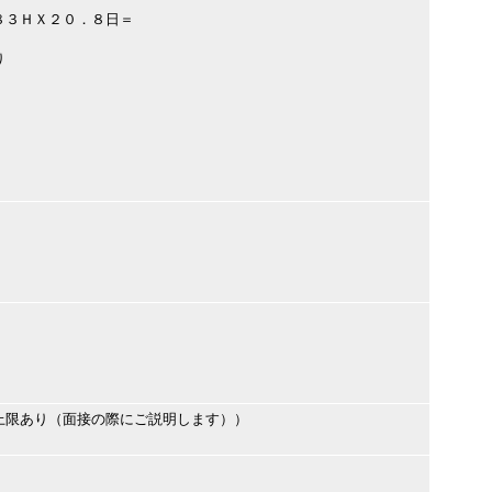
８３ＨＸ２０．８日＝
り
上限あり（面接の際にご説明します））