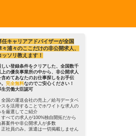
専任キャリアアドバイザーが全国
津々浦々のここだけの非公開求人、
コッソリ教えます！
厳しい登録条件をクリアした、全国数千
以上の優良事業所の中から、非公開求人
を含めてあなたのお仕事探しをお手伝
い。
完全無料
なのでご安心ください！
厚生労働大臣認可
・全国の運送会社の売上／給与データベ
ースを活用することでホワイトな求人の
みを厳選してご紹介
・すべての求人が100%独自開拓だから
急募案件や非公開求人が多数
・正社員のみ。派遣は一切掲載しません