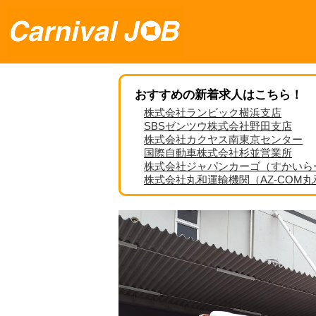
おすすめの新着求人はこちら！
株式会社ランビック横浜支店
SBSゼンツウ株式会社野田支店
株式会社カクヤス南東京センター
国際自動車株式会社杉並営業所
株式会社ジャパンカーゴ（すかいら
株式会社丸和運輸機関（AZ-COM