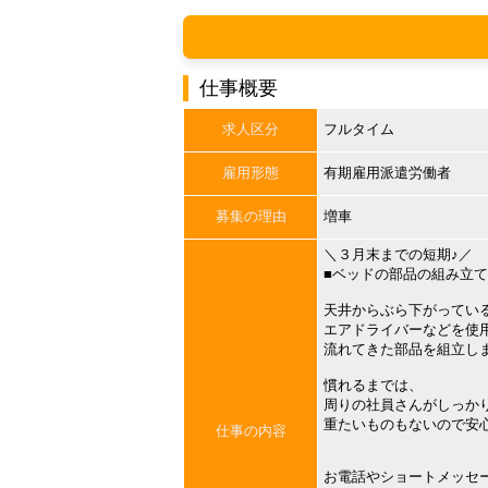
仕事概要
求人区分
フルタイム
雇用形態
有期雇用派遣労働者
募集の理由
増車
＼３月末までの短期♪／
■ベッドの部品の組み立て
天井からぶら下がってい
エアドライバーなどを使
流れてきた部品を組立し
慣れるまでは、
周りの社員さんがしっか
重たいものもないので安
仕事の内容
お電話やショートメッセ