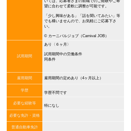
いては、応募者さまの前職でのご経験やご希
望に合わせて柔軟に調整が可能です。
「少し興味がある」「話を聞いてみたい」等
でも構いませんので、お気軽にご応募下さ
い。
©︎ カーニバルジョブ（Carnival JOB）
あり〈６ヶ月〉
試用期間中の労働条件
試用期間
同条件
雇用期間
雇用期間の定めあり（4ヶ月以上）
学歴
学歴不問です
必要な経験等
特になし
必要な免許・資格
普通自動車免許