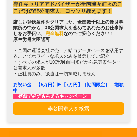
専任キャリアアドバイザーが全国津々浦々のこ
こだけの非公開求人、コッソリ教えます！
厳しい登録条件をクリアした、全国数千以上の優良事
業所の中から、非公開求人を含めてあなたのお仕事探
しをお手伝い。
完全無料
なのでご安心ください！
厚生労働大臣認可
・全国の運送会社の売上／給与データベースを活用す
ることでホワイトな求人のみを厳選してご紹介
・すべての求人が100%独自開拓だから急募案件や非
公開求人が多数
・正社員のみ。派遣は一切掲載しません
お祝い金 【5万円】▶︎【7万円】［期間限定］ 増額
中！
登録で必ずもらえるキャンペーン
非公開求人を検索