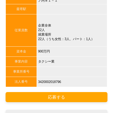
ノ内８１－１
最寄駅
企業全体
22人
従業員数
就業場所
22人（うち女性：3人、パート：1人）
資本金
900万円
事業内容
タクシー業
事業所番号
法人番号
3420002018796
応募する