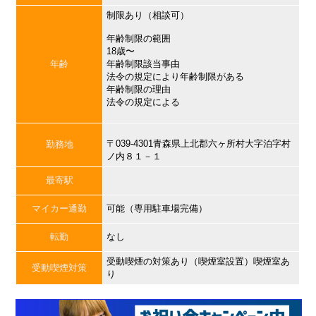
制限あり（相談可）
年齢制限の範囲
18歳〜
年齢
年齢制限該当事由
法令の規定により年齢制限がある
年齢制限の理由
法令の規定による
〒039-4301青森県上北郡六ヶ所村大字泊字村
勤務地
ノ内８１－１
最寄駅
マイカー通勤
可能（専用駐車場完備）
転勤
なし
受動喫煙の対策あり（喫煙室設置）喫煙室あ
受動喫煙対策
り