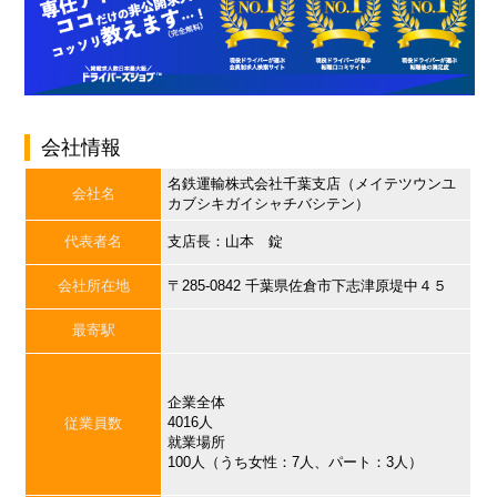
会社情報
名鉄運輸株式会社千葉支店（メイテツウンユ
会社名
カブシキガイシャチバシテン）
代表者名
支店長：山本 錠
会社所在地
〒285-0842 千葉県佐倉市下志津原堤中４５
最寄駅
企業全体
4016人
従業員数
就業場所
100人（うち女性：7人、パート：3人）