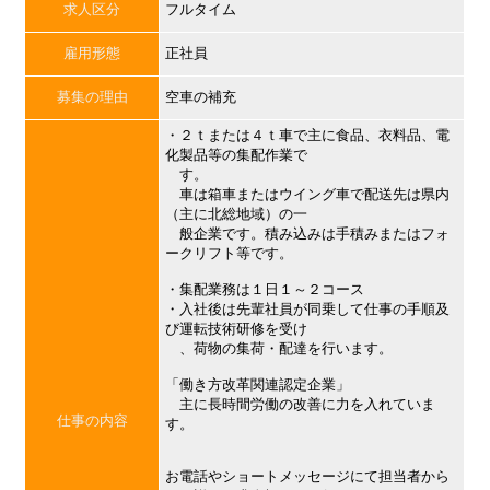
求人区分
フルタイム
雇用形態
正社員
募集の理由
空車の補充
・２ｔまたは４ｔ車で主に食品、衣料品、電
化製品等の集配作業で
す。
車は箱車またはウイング車で配送先は県内
（主に北総地域）の一
般企業です。積み込みは手積みまたはフォ
ークリフト等です。
・集配業務は１日１～２コース
・入社後は先輩社員が同乗して仕事の手順及
び運転技術研修を受け
、荷物の集荷・配達を行います。
「働き方改革関連認定企業」
主に長時間労働の改善に力を入れていま
仕事の内容
す。
お電話やショートメッセージにて担当者から