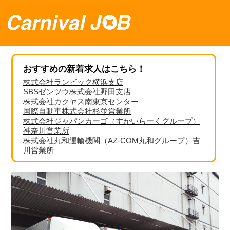
おすすめの新着求人はこちら！
株式会社ランビック横浜支店
SBSゼンツウ株式会社野田支店
株式会社カクヤス南東京センター
国際自動車株式会社杉並営業所
株式会社ジャパンカーゴ（すかいらーくグループ）
神奈川営業所
株式会社丸和運輸機関（AZ-COM丸和グループ）吉
川営業所