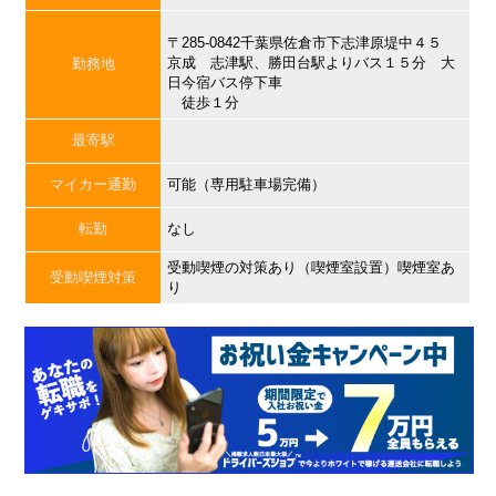
〒285-0842千葉県佐倉市下志津原堤中４５
京成 志津駅、勝田台駅よりバス１５分 大
勤務地
日今宿バス停下車
徒歩１分
最寄駅
マイカー通勤
可能（専用駐車場完備）
転勤
なし
受動喫煙の対策あり（喫煙室設置）喫煙室あ
受動喫煙対策
り