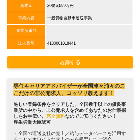
資本金
20億6,599万円
事業内容
一般貨物自動車運送事業
事業所番号
法人番号
4180001018441
応募する
専任キャリアアドバイザーが全国津々浦々のこ
こだけの非公開求人、コッソリ教えます！
厳しい登録条件をクリアした、全国数千以上の優良事
業所の中から、非公開求人を含めてあなたのお仕事探
しをお手伝い。
完全無料
なのでご安心ください！
厚生労働大臣認可
・全国の運送会社の売上／給与データベースを活用す
ることでホワイトな求人のみを厳選してご紹介