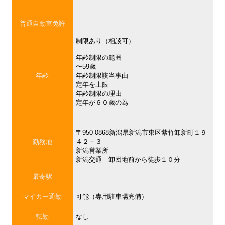
普通自動車免許
制限あり（相談可）
年齢制限の範囲
〜59歳
年齢
年齢制限該当事由
定年を上限
年齢制限の理由
定年が６０歳の為
〒950-0868新潟県新潟市東区紫竹卸新町１９
４２－３
勤務地
新潟営業所
新潟交通 卸団地前から徒歩１０分
最寄駅
マイカー通勤
可能（専用駐車場完備）
転勤
なし