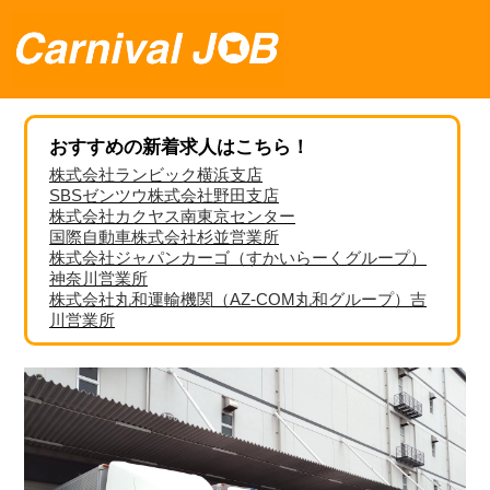
おすすめの新着求人はこちら！
株式会社ランビック横浜支店
SBSゼンツウ株式会社野田支店
株式会社カクヤス南東京センター
国際自動車株式会社杉並営業所
株式会社ジャパンカーゴ（すかいらーくグループ）
神奈川営業所
株式会社丸和運輸機関（AZ-COM丸和グループ）吉
川営業所