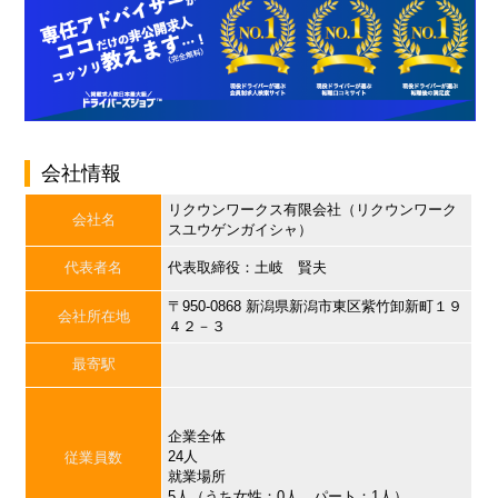
会社情報
リクウンワークス有限会社（リクウンワーク
会社名
スユウゲンガイシャ）
代表者名
代表取締役：土岐 賢夫
〒950-0868 新潟県新潟市東区紫竹卸新町１９
会社所在地
４２－３
最寄駅
企業全体
24人
従業員数
就業場所
5人（うち女性：0人、パート：1人）