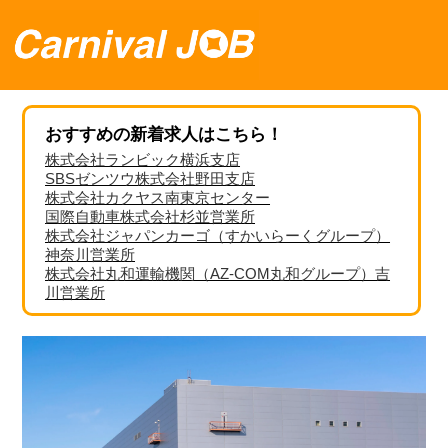
おすすめの新着求人はこちら！
株式会社ランビック横浜支店
SBSゼンツウ株式会社野田支店
株式会社カクヤス南東京センター
国際自動車株式会社杉並営業所
株式会社ジャパンカーゴ（すかいらーくグループ）
神奈川営業所
株式会社丸和運輸機関（AZ-COM丸和グループ）吉
川営業所