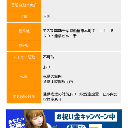
普通自動車免許
年齢
不問
〒273-0005千葉県船橋市本町７－１１－５
勤務地
ＫＤＸ船橋ビル１階
最寄駅
マイカー通勤
不可能
あり
転勤
転勤の範囲
通勤１時間程度内
受動喫煙の対策あり（喫煙室設置）ビル内に
受動喫煙対策
喫煙室あり