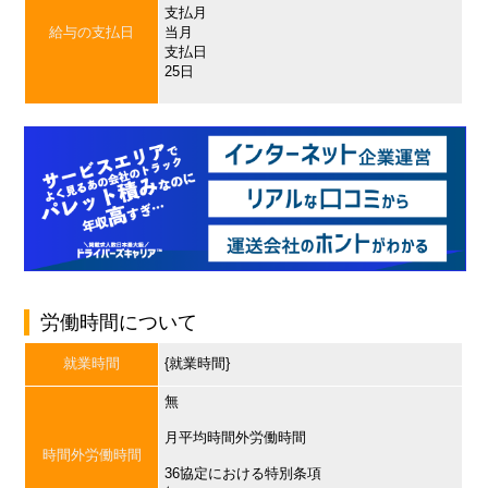
支払月
給与の支払日
当月
支払日
25日
労働時間について
就業時間
{就業時間}
無
月平均時間外労働時間
時間外労働時間
36協定における特別条項