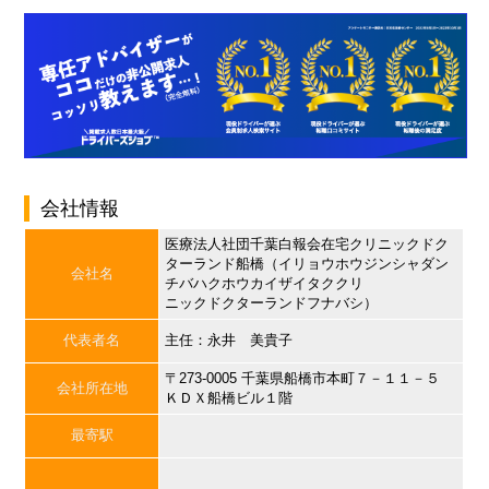
会社情報
医療法人社団千葉白報会在宅クリニックドク
ターランド船橋（イリョウホウジンシャダン
会社名
チバハクホウカイザイタククリ
ニックドクターランドフナバシ）
代表者名
主任：永井 美貴子
〒273-0005 千葉県船橋市本町７－１１－５
会社所在地
ＫＤＸ船橋ビル１階
最寄駅