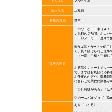
求人区分
フルタイム
雇用形態
正社員
募集の理由
増車
・パワーゲート車（４ｔ
ン系列の店舗間、および
一部メーカー・倉庫で集
※カゴ車・カートを使用
く、長く続けられる仕事
（一部、手積・手卸し
仕事の内容
お電話やショートメッセ
で、まずはお気軽に応募
お仕事の内容や、勤務時
に合わせて柔軟に調整が
「少し興味がある」「話
©︎ カーニバルジョブ（Carni
あり〈３ヶ月〉