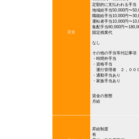
定額的に支払われる手当
地域給手当50,000円〜50,
職能給手当10,000円〜30,
運転者手当10,000円〜10,
集配手当80,000円〜180,0
賃金
固定残業代
なし
その他の手当等付記事項
・時間外手当
・資格手当
運行管理者 ２，００
・通勤手当あり
・家族手当あり
賃金の形態
月給
昇給制度
有