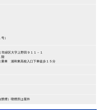
１号）
さいたま市緑区大字上野田９１１－１
１階
ス乗車 浦和東高校入口下車徒歩１５分
内禁煙）喫煙所は屋外