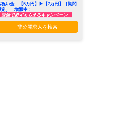
お祝い金 【5万円】▶︎【7万円】［期間
限定］ 増額中！
登録で必ずもらえるキャンペーン
非公開求人を検索