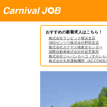
おすすめの新着求人はこちら！
株式会社ランビック横浜支店
SBSゼンツウ株式会社野田支店
株式会社カクヤス南東京センター
国際自動車株式会社杉並営業所
株式会社ジャパンカーゴ（すかいら
株式会社丸和運輸機関（AZ-COM