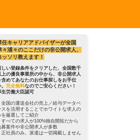
専任キャリアアドバイザーが全国
津々浦々のここだけの非公開求人、
コッソリ教えます！
厳しい登録条件をクリアした、全国数千
以上の優良事業所の中から、非公開求人
を含めてあなたのお仕事探しをお手伝
い。
完全無料
なのでご安心ください！
厚生労働大臣認可
・全国の運送会社の売上／給与データベ
ースを活用することでホワイトな求人の
みを厳選してご紹介
・すべての求人が100%独自開拓だから
急募案件や非公開求人が多数
・正社員のみ。派遣は一切掲載しません