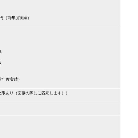
000円（前年度実績）
無
数
円（前年度実績）
上限あり（面接の際にご説明します））