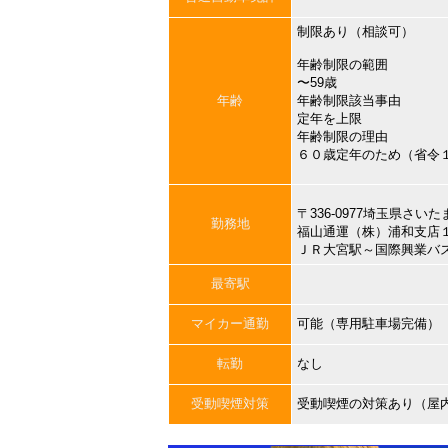
制限あり（相談可）
年齢制限の範囲
〜59歳
年齢
年齢制限該当事由
定年を上限
年齢制限の理由
６０歳定年のため（省令
〒336-0977埼玉県
勤務地
福山通運（株）浦和支店
ＪＲ大宮駅～国際興業バ
最寄駅
マイカー通勤
可能（専用駐車場完備）
転勤
なし
受動喫煙対策
受動喫煙の対策あり（屋