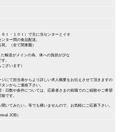
・６ｔ・１０ｔ）で主に当センターとイオ
センター間の食品配送。
荷。（全て関東圏）
した輸送がメインの為、体への負担が少な
です。
もございます）
ージにて担当者からより詳しい求人概要をお伝えさせて頂きますの
ボタンからご連絡下さい。
間・日数や条件については、応募者さまの前職でのご経験やご希望
可能です。
を聞いてみたい」等でも構いませんので、お気軽にご応募下さい。
val JOB）