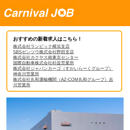
おすすめの新着求人はこちら！
株式会社ランビック横浜支店
SBSゼンツウ株式会社野田支店
株式会社カクヤス南東京センター
国際自動車株式会社杉並営業所
株式会社ジャパンカーゴ（すかいらーくグループ）
神奈川営業所
株式会社丸和運輸機関（AZ-COM丸和グループ）吉
川営業所