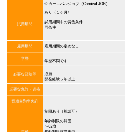
©︎ カーニバルジョブ（Carnival JOB）
あり〈１ヶ月〉
試用期間中の労働条件
試用期間
同条件
雇用期間
雇用期間の定めなし
学歴
学歴不問です
必須
必要な経験等
開発経験５年以上
必要な免許・資格
普通自動車免許
制限あり（相談可）
年齢制限の範囲
〜62歳
年齢
年齢制限該当事由