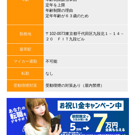
定年を上限
年齢制限の理由
定年年齢が６３歳のため
〒102-0073東京都千代田区九段北１－１４－
勤務地
２０ ＦＩＴ九段ビル
最寄駅
マイカー通勤
不可能
転勤
なし
受動喫煙対策
受動喫煙の対策あり（屋内禁煙）