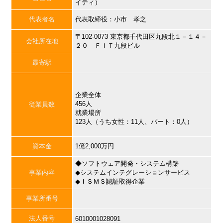
イティ）
代表者名
代表取締役：小市 孝之
〒102-0073 東京都千代田区九段北１－１４－
会社所在地
２０ ＦＩＴ九段ビル
最寄駅
企業全体
456人
従業員数
就業場所
123人（うち女性：11人、パート：0人）
資本金
1億2,000万円
◆ソフトウェア開発・システム構築
事業内容
◆システムインテグレーションサービス
◆ＩＳＭＳ認証取得企業
事業所番号
法人番号
6010001028091