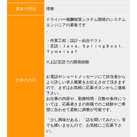
募集の理由
増車
ドライバー報酬精算システム開発のシステム
エンジニアの募集です
。
・作業工程：設計～結合テスト
・言語：Ｊａｖａ、ＳｐｒｉｎｇＢｏｏｔ、
Ｔｙｍｅｌｅａｆ
※上記言語での開発経験
お電話やショートメッセージにて担当者から
仕事の内容
より詳しい求人概要をお伝えさせて頂きます
ので、まずはお気軽に応募ボタンからご連絡
下さい。
お仕事の内容や、勤務時間・日数や条件につ
いては、応募者さまの前職でのご経験やご希
望に合わせて柔軟に調整が可能です。
「少し興味がある」「話を聞いてみたい」等
でも構いませんので、お気軽にご応募下さ
い。