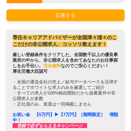
応募する
専任キャリアアドバイザーが全国津々浦々のこ
こだけの非公開求人、コッソリ教えます！
厳しい登録条件をクリアした、全国数千以上の優良事
業所の中から、非公開求人を含めてあなたのお仕事探
しをお手伝い。
完全無料
なのでご安心ください！
厚生労働大臣認可
・全国の運送会社の売上／給与データベースを活用す
ることでホワイトな求人のみを厳選してご紹介
・すべての求人が100%独自開拓だから急募案件や非
公開求人が多数
・正社員のみ。派遣は一切掲載しません
お祝い金 【5万円】▶︎【7万円】［期間限定］ 増額
中！
登録で必ずもらえるキャンペーン