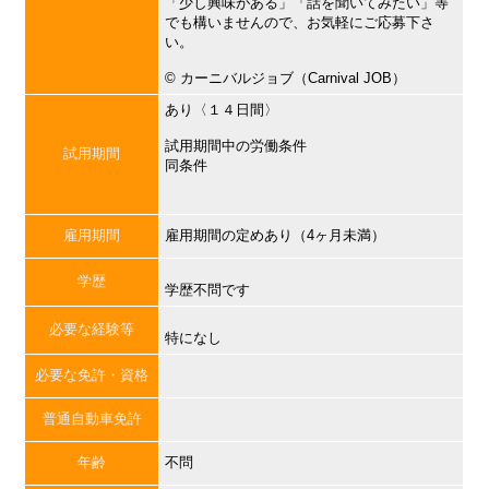
「少し興味がある」「話を聞いてみたい」等
でも構いませんので、お気軽にご応募下さ
い。
©︎ カーニバルジョブ（Carnival JOB）
あり〈１４日間〉
試用期間中の労働条件
試用期間
同条件
雇用期間
雇用期間の定めあり（4ヶ月未満）
学歴
学歴不問です
必要な経験等
特になし
必要な免許・資格
普通自動車免許
年齢
不問