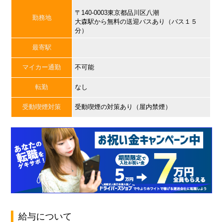
〒140-0003東京都品川区八潮
勤務地
大森駅から無料の送迎バスあり（バス１５
分）
最寄駅
マイカー通勤
不可能
転勤
なし
受動喫煙対策
受動喫煙の対策あり（屋内禁煙）
給与について