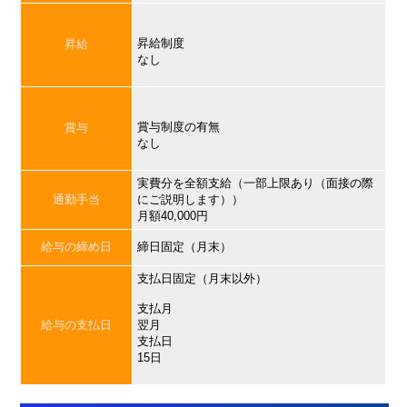
昇給制度
昇給
なし
賞与制度の有無
賞与
なし
実費分を全額支給（一部上限あり（面接の際
通勤手当
にご説明します））
月額40,000円
給与の締め日
締日固定（月末）
支払日固定（月末以外）
支払月
給与の支払日
翌月
支払日
15日