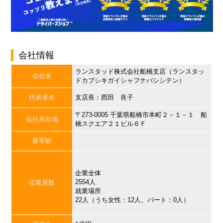
会社情報
ランスタッド株式会社船橋支店（ランスタッ
会社名
ドカブシキガイシャフナバシシテン）
代表者名
支店長：西田 良子
〒273-0005 千葉県船橋市本町２－１－１ 船
会社所在地
橋スクエア２１ビル６Ｆ
最寄駅
企業全体
2554人
従業員数
就業場所
22人（うち女性：12人、パート：0人）