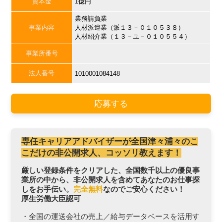
資本金
1億円
業務請負業
事業内容
人材派遣業（派１３－０１０５３８）
人材紹介業（１３－ユ－０１０５５４）
事業所番号
法人番号
1010001084148
応募する
専任キャリアアドバイザーが全国津々浦々のこ
こだけの非公開求人、コッソリ教えます！
厳しい登録条件をクリアした、全国数千以上の優良事
業所の中から、非公開求人を含めてあなたのお仕事探
しをお手伝い。
完全無料
なのでご安心ください！
厚生労働大臣認可
・全国の運送会社の売上／給与データベースを活用す