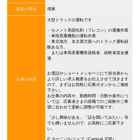
募集の理由
増車
大型トラックの運転です
・セメント系固化剤（フレコン）の運搬作業
・車両系重機類の運転作業
・東北地方、名古屋方面へのトラック運転経
験ある方、
または車両系重機有資格者、経験者賃金優
遇
お電話やショートメッセージにて担当者から
より詳しい求人概要をお伝えさせて頂きます
仕事の内容
ので、まずはお気軽に応募ボタンからご連絡
下さい。
お仕事の内容や、勤務時間・日数や条件につ
いては、応募者さまの前職でのご経験やご希
望に合わせて柔軟に調整が可能です。
「少し興味がある」「話を聞いてみたい」等
でも構いませんので、お気軽にご応募下さ
い。
©︎ カーニバルジョブ（Carnival JOB）