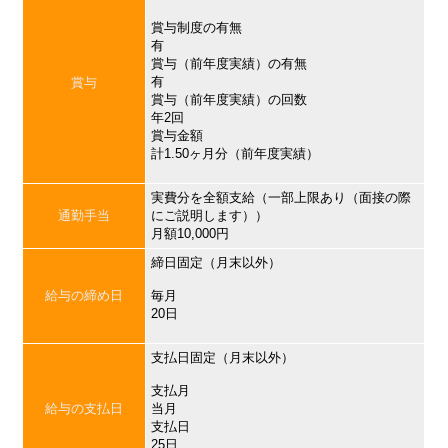
賞与制度の有無
有
賞与（前年度実績）の有無
有
賞与
賞与（前年度実績）の回数
年2回
賞与金額
計1.50ヶ月分（前年度実績）
実費分を全額支給（一部上限あり（面接の際
通勤手当
にご説明します））
月額10,000円
締日固定（月末以外）
給与の締め日
毎月
20日
支払日固定（月末以外）
支払月
給与の支払日
当月
支払日
25日