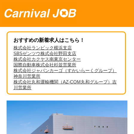
おすすめの新着求人はこちら！
株式会社ランビック横浜支店
SBSゼンツウ株式会社野田支店
株式会社カクヤス南東京センター
国際自動車株式会社杉並営業所
株式会社ジャパンカーゴ（すかいらーくグループ）
神奈川営業所
株式会社丸和運輸機関（AZ-COM丸和グループ）吉
川営業所