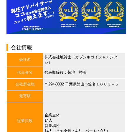
会社情報
株式会社地質士（カブシキガイシャチシツ
会社名
シ）
代表者名
代表取締役：菊地 裕美
会社所在地
〒294-0032 千葉県館山市笠名１０８３－５
最寄駅
企業全体
14人
従業員数
就業場所
14人（うち女性：4人、パート：0人）