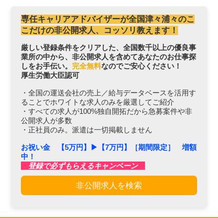
専任キャリアアドバイザーが全国津々浦々のこ
こだけの非公開求人、コッソリ教えます！
厳しい登録条件をクリアした、全国数千以上の優良事
業所の中から、非公開求人を含めてあなたのお仕事探
しをお手伝い。
完全無料
なのでご安心ください！
厚生労働大臣認可
・全国の運送会社の売上／給与データベースを活用す
ることでホワイトな求人のみを厳選してご紹介
・すべての求人が100%独自開拓だから急募案件や非
公開求人が多数
・正社員のみ。派遣は一切掲載しません
お祝い金 【5万円】▶︎【7万円】［期間限定］ 増額
中！
登録で必ずもらえるキャンペーン
非公開求人を検索