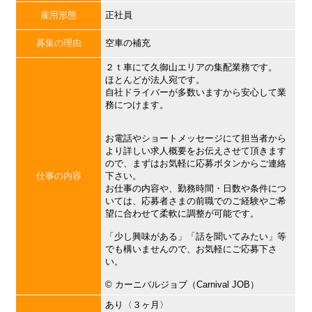
雇用形態
正社員
募集の理由
空車の補充
２ｔ車にて久御山エリアの集配業務です。
ほとんどが法人宛です。
自社ドライバーが多数いますから安心して業
務につけます。
お電話やショートメッセージにて担当者から
より詳しい求人概要をお伝えさせて頂きます
ので、まずはお気軽に応募ボタンからご連絡
仕事の内容
下さい。
お仕事の内容や、勤務時間・日数や条件につ
いては、応募者さまの前職でのご経験やご希
望に合わせて柔軟に調整が可能です。
「少し興味がある」「話を聞いてみたい」等
でも構いませんので、お気軽にご応募下さ
い。
©︎ カーニバルジョブ（Carnival JOB）
あり〈３ヶ月〉