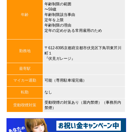
年齢制限の範囲
〜59歳
年齢
年齢制限該当事由
定年を上限
年齢制限の理由
定年の定めがある常用雇用のため
〒612-8395京都府京都市伏見区下鳥羽東芹川
勤務地
町１
『伏見ガレージ』
最寄駅
マイカー通勤
可能（専用駐車場完備）
転勤
なし
受動喫煙の対策あり（屋内禁煙）（事務所内
受動喫煙対策
禁煙）