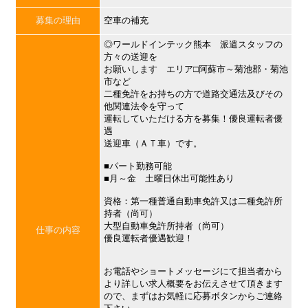
募集の理由
空車の補充
◎ワールドインテック熊本 派遣スタッフの
方々の送迎を
お願いします エリア□阿蘇市～菊池郡・菊池
市など
二種免許をお持ちの方で道路交通法及びその
他関連法令を守って
運転していただける方を募集！優良運転者優
遇
送迎車（ＡＴ車）です。
■パート勤務可能
■月～金 土曜日休出可能性あり
資格：第一種普通自動車免許又は二種免許所
持者（尚可）
大型自動車免許所持者（尚可）
仕事の内容
優良運転者優遇歓迎！
お電話やショートメッセージにて担当者から
より詳しい求人概要をお伝えさせて頂きます
ので、まずはお気軽に応募ボタンからご連絡