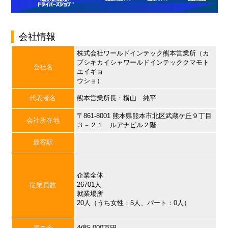
会社情報
株式会社ワールドインテック熊本営業所（カ
ブシキカイシャワールドインテッククマモト
会社名
エイギョ
ウショ）
代表者名
熊本営業所長：横山 純平
〒861-8001 熊本県熊本市北区武蔵ケ丘９丁目
会社所在地
３－２１ ルアナビル２階
最寄駅
企業全体
26701人
従業員数
就業場所
20人（うち女性：5人、パート：0人）
資本金
4億5,000万円