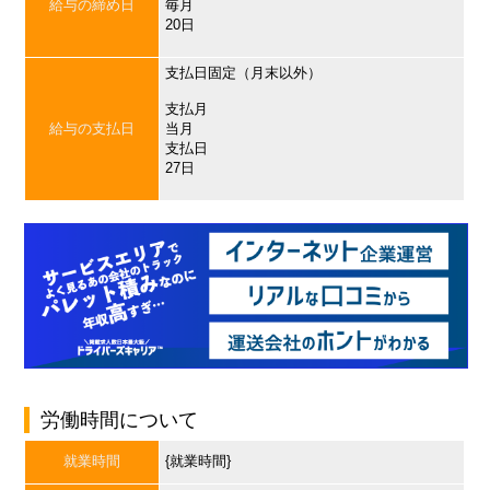
給与の締め日
毎月
20日
支払日固定（月末以外）
支払月
給与の支払日
当月
支払日
27日
労働時間について
就業時間
{就業時間}