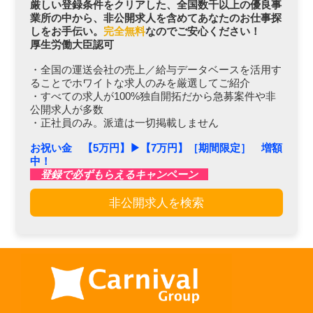
厳しい登録条件をクリアした、全国数千以上の優良事
業所の中から、非公開求人を含めてあなたのお仕事探
しをお手伝い。
完全無料
なのでご安心ください！
厚生労働大臣認可
・全国の運送会社の売上／給与データベースを活用す
ることでホワイトな求人のみを厳選してご紹介
・すべての求人が100%独自開拓だから急募案件や非
公開求人が多数
・正社員のみ。派遣は一切掲載しません
お祝い金 【5万円】▶︎【7万円】［期間限定］ 増額
中！
登録で必ずもらえるキャンペーン
非公開求人を検索