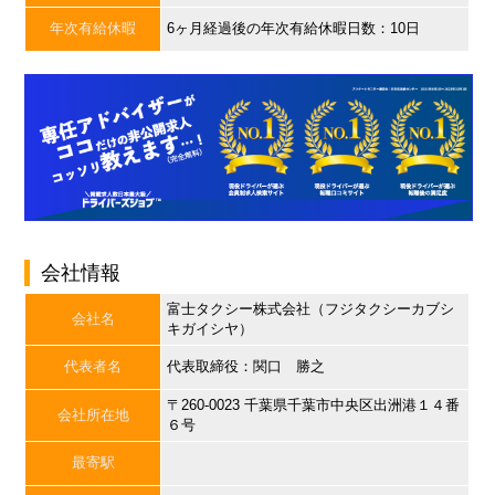
年次有給休暇
6ヶ月経過後の年次有給休暇日数：10日
会社情報
富士タクシー株式会社（フジタクシーカブシ
会社名
キガイシヤ）
代表者名
代表取締役：関口 勝之
〒260-0023 千葉県千葉市中央区出洲港１４番
会社所在地
６号
最寄駅