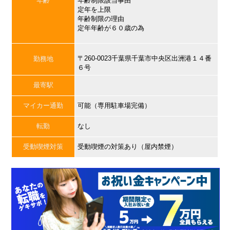
年齢
年齢制限該当事由
定年を上限
年齢制限の理由
定年年齢が６０歳の為
〒260-0023千葉県千葉市中央区出洲港１４番
勤務地
６号
最寄駅
マイカー通勤
可能（専用駐車場完備）
転勤
なし
受動喫煙対策
受動喫煙の対策あり（屋内禁煙）