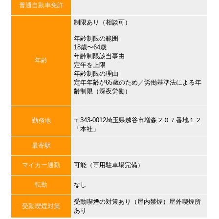
普通自動車免許
制限あり（相談可）
年齢制限の範囲
18歳〜64歳
年齢制限該当事由
年齢
定年を上限
年齢制限の理由
定年年齢が65歳のため／労働基準法による年
齢制限（深夜労働）
〒343-0012埼玉県越谷市増森２０７番地１２
勤務地
「本社」
最寄駅
マイカー通勤
可能（専用駐車場完備）
転勤
なし
受動喫煙の対策あり（屋内禁煙）屋外喫煙所
受動喫煙対策
あり