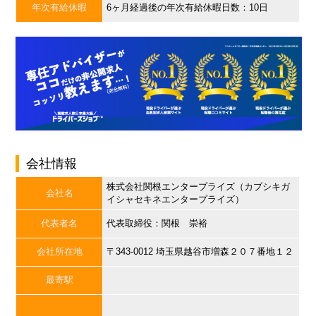
年次有給休暇
6ヶ月経過後の年次有給休暇日数：10日
会社情報
株式会社関根エンタープライズ（カブシキガ
会社名
イシャセキネエンタープライズ）
代表者名
代表取締役：関根 崇裕
会社所在地
〒343-0012 埼玉県越谷市増森２０７番地１２
最寄駅