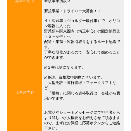
募集の理由
新規事業所設立
新規事業！ドライバー大募集！！
４ｔ冷蔵車（ジョルダー取付車）で、オリコ
ン容器に入った
野菜類を関東圏内（埼玉中心）の固定納品先
（５～６件）へ
配送・集荷・容器引取りをするルート配送で
す。
丁寧な研修があるので、安心して始めること
ができます。
※２交代制になります。
※免許、資格取得制度ございます。
大型免許・運行管理・フォークリフトな
ど、
仕事の内容
「運輸」に関わる資格取得は 会社から費
用がでます。
お電話やショートメッセージにて担当者から
より詳しい求人概要をお伝えさせて頂きます
ので、まずはお気軽に応募ボタンからご連絡
下さい。