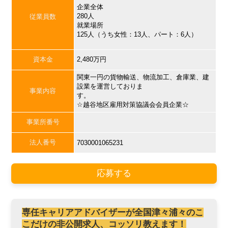
企業全体
280人
従業員数
就業場所
125人（うち女性：13人、パート：6人）
資本金
2,480万円
関東一円の貨物輸送、物流加工、倉庫業、建
設業を運営しておりま
事業内容
す。
☆越谷地区雇用対策協議会会員企業☆
事業所番号
法人番号
7030001065231
応募する
専任キャリアアドバイザーが全国津々浦々のこ
こだけの非公開求人、コッソリ教えます！