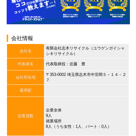
会社情報
有限会社志木リサイクル（ユウゲンガイシャ
会社名
シキリサイクル）
代表者名
代表取締役：近藤 豊
〒353-0002 埼玉県志木市中宗岡５－１４－２
会社所在地
７
最寄駅
企業全体
9人
従業員数
就業場所
8人（うち女性：1人、パート：0人）