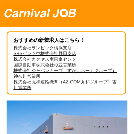
おすすめの新着求人はこちら！
株式会社ランビック横浜支店
SBSゼンツウ株式会社野田支店
株式会社カクヤス南東京センター
国際自動車株式会社杉並営業所
株式会社ジャパンカーゴ（すかいらーくグループ）
神奈川営業所
株式会社丸和運輸機関（AZ-COM丸和グループ）吉
川営業所