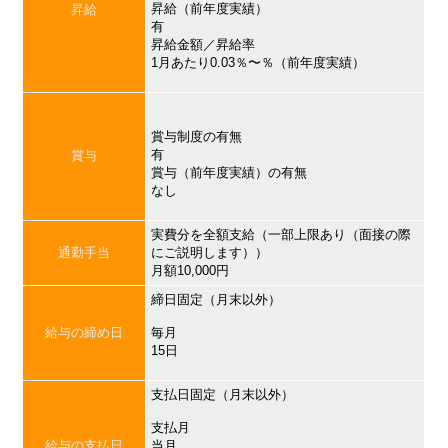
昇給（前年度実績）
昇給
有
昇給金額／昇給率
1月あたり0.03％〜％（前年度実績）
賞与制度の有無
有
賞与
賞与（前年度実績）の有無
なし
実費分を全額支給（一部上限あり（面接の際
通勤手当
にご説明します））
月額10,000円
締日固定（月末以外）
給与の締め日
毎月
15日
支払日固定（月末以外）
支払月
給与の支払日
当月