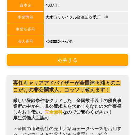
資本金
400万円
事業内容
志木市リサイクル資源回収委託 他
事業所番号
法人番号
8030002065741
応募する
専任キャリアアドバイザーが全国津々浦々のこ
こだけの非公開求人、コッソリ教えます！
厳しい登録条件をクリアした、全国数千以上の優良事
業所の中から、非公開求人を含めてあなたのお仕事探
しをお手伝い。
完全無料
なのでご安心ください！
厚生労働大臣認可
・全国の運送会社の売上／給与データベースを活用す
ることでホワイトな求人のみを厳選してご紹介