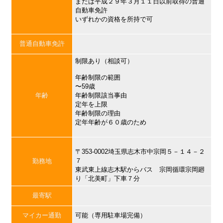
または平成２９年３月１１日以前取得の普通
自動車免許
いずれかの資格を所持で可
普通自動車免許
制限あり（相談可）
年齢制限の範囲
〜59歳
年齢
年齢制限該当事由
定年を上限
年齢制限の理由
定年年齢が６０歳のため
〒353-0002埼玉県志木市中宗岡５－１４－２
７
勤務地
東武東上線志木駅からバス 宗岡循環宗岡廻
り「北美町」下車７分
最寄駅
マイカー通勤
可能（専用駐車場完備）