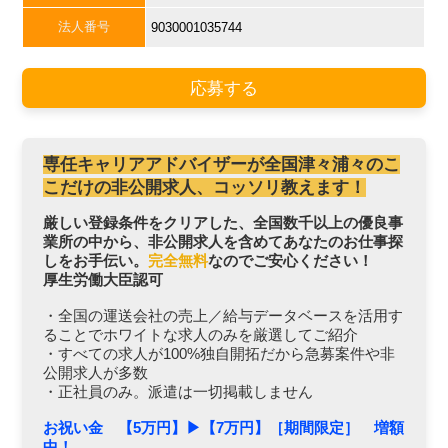
法人番号
9030001035744
応募する
専任キャリアアドバイザーが全国津々浦々のこ
こだけの非公開求人、コッソリ教えます！
厳しい登録条件をクリアした、全国数千以上の優良事
業所の中から、非公開求人を含めてあなたのお仕事探
しをお手伝い。
完全無料
なのでご安心ください！
厚生労働大臣認可
・全国の運送会社の売上／給与データベースを活用す
ることでホワイトな求人のみを厳選してご紹介
・すべての求人が100%独自開拓だから急募案件や非
公開求人が多数
・正社員のみ。派遣は一切掲載しません
お祝い金 【5万円】▶︎【7万円】［期間限定］ 増額
中！