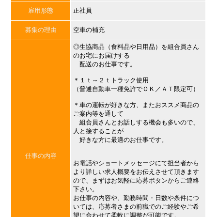
雇用形態
正社員
募集の理由
空車の補充
◎生協商品（食料品や日用品）を組合員さん
のお宅にお届けする
配送のお仕事です。
＊１ｔ～２ｔトラック使用
（普通自動車一種免許でＯＫ／ＡＴ限定可）
＊車の運転が好きな方、またおススメ商品の
ご案内等を通して
組合員さんとお話しする機会も多いので、
人と接することが
好きな方に最適のお仕事です。
仕事の内容
お電話やショートメッセージにて担当者から
より詳しい求人概要をお伝えさせて頂きます
ので、まずはお気軽に応募ボタンからご連絡
下さい。
お仕事の内容や、勤務時間・日数や条件につ
いては、応募者さまの前職でのご経験やご希
望に合わせて柔軟に調整が可能です。