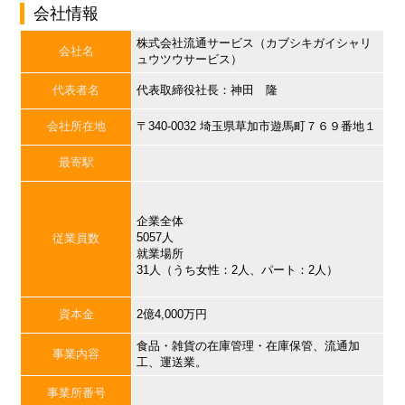
会社情報
株式会社流通サービス（カブシキガイシャリ
会社名
ュウツウサービス）
代表者名
代表取締役社長：神田 隆
会社所在地
〒340-0032 埼玉県草加市遊馬町７６９番地１
最寄駅
企業全体
5057人
従業員数
就業場所
31人（うち女性：2人、パート：2人）
資本金
2億4,000万円
食品・雑貨の在庫管理・在庫保管、流通加
事業内容
工、運送業。
事業所番号