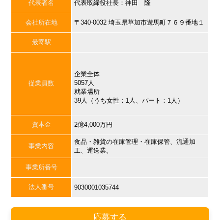
代表者名
代表取締役社長：神田 隆
会社所在地
〒340-0032 埼玉県草加市遊馬町７６９番地１
最寄駅
企業全体
5057人
従業員数
就業場所
39人（うち女性：1人、パート：1人）
資本金
2億4,000万円
食品・雑貨の在庫管理・在庫保管、流通加
事業内容
工、運送業。
事業所番号
法人番号
9030001035744
応募する