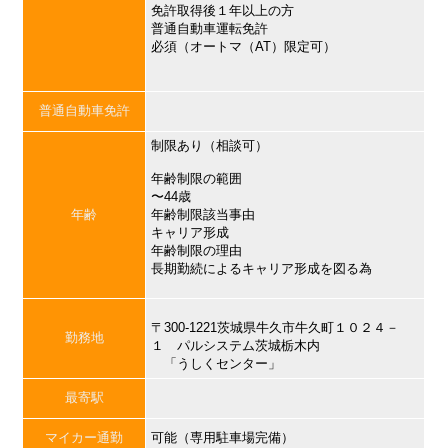
免許取得後１年以上の方
普通自動車運転免許
必須（オートマ（AT）限定可）
普通自動車免許
制限あり（相談可）
年齢制限の範囲
〜44歳
年齢
年齢制限該当事由
キャリア形成
年齢制限の理由
長期勤続によるキャリア形成を図る為
〒300-1221茨城県牛久市牛久町１０２４－
勤務地
１ パルシステム茨城栃木内
「うしくセンター」
最寄駅
マイカー通勤
可能（専用駐車場完備）