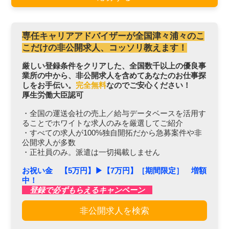
専任キャリアアドバイザーが全国津々浦々のこ
こだけの非公開求人、コッソリ教えます！
厳しい登録条件をクリアした、全国数千以上の優良事
業所の中から、非公開求人を含めてあなたのお仕事探
しをお手伝い。
完全無料
なのでご安心ください！
厚生労働大臣認可
・全国の運送会社の売上／給与データベースを活用す
ることでホワイトな求人のみを厳選してご紹介
・すべての求人が100%独自開拓だから急募案件や非
公開求人が多数
・正社員のみ。派遣は一切掲載しません
お祝い金 【5万円】▶︎【7万円】［期間限定］ 増額
中！
登録で必ずもらえるキャンペーン
非公開求人を検索