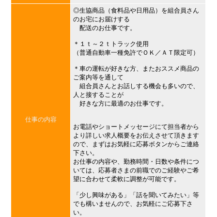
◎生協商品（食料品や日用品）を組合員さん
のお宅にお届けする
配送のお仕事です。
＊１ｔ～２ｔトラック使用
（普通自動車一種免許でＯＫ／ＡＴ限定可）
＊車の運転が好きな方、またおススメ商品の
ご案内等を通して
組合員さんとお話しする機会も多いので、
人と接することが
好きな方に最適のお仕事です。
仕事の内容
お電話やショートメッセージにて担当者から
より詳しい求人概要をお伝えさせて頂きます
ので、まずはお気軽に応募ボタンからご連絡
下さい。
お仕事の内容や、勤務時間・日数や条件につ
いては、応募者さまの前職でのご経験やご希
望に合わせて柔軟に調整が可能です。
「少し興味がある」「話を聞いてみたい」等
でも構いませんので、お気軽にご応募下さ
い。