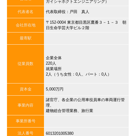
ガイシャホクトエンジニアリング）
代表者名
代表取締役：戸田 真人
〒152-0004 東京都目黒区鷹番３－１－３ 朝
会社所在地
日生命学芸大学ビル２階
最寄駅
企業全体
220人
従業員数
就業場所
2人（うち女性：0人、パート：0人）
資本金
5,000万円
諸官庁、各企業の公用車役員車の車両運行管
事業内容
理、
建物総合管理業務、旅行業
事業所番号
法人番号
6013201005380