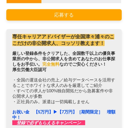
応募する
専任キャリアアドバイザーが全国津々浦々のこ
こだけの非公開求人、コッソリ教えます！
厳しい登録条件をクリアした、全国数千以上の優良事
業所の中から、非公開求人を含めてあなたのお仕事探
しをお手伝い。
完全無料
なのでご安心ください！
厚生労働大臣認可
・全国の運送会社の売上／給与データベースを活用す
ることでホワイトな求人のみを厳選してご紹介
・すべての求人が100%独自開拓だから急募案件や非
公開求人が多数
・正社員のみ。派遣は一切掲載しません
お祝い金 【5万円】▶︎【7万円】［期間限定］ 増額
中！
登録で必ずもらえるキャンペーン