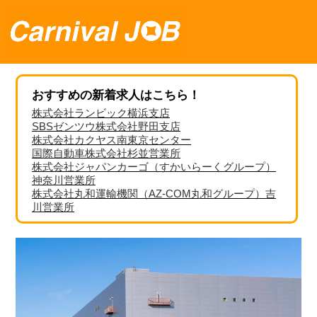
おすすめの新着求人はこちら！
株式会社ランビック横浜支店
SBSゼンツウ株式会社野田支店
株式会社カクヤス南東京センター
国際自動車株式会社杉並営業所
株式会社ジャパンカーゴ（すかいらーくグループ）
神奈川営業所
株式会社丸和運輸機関（AZ-COM丸和グループ）吉
川営業所