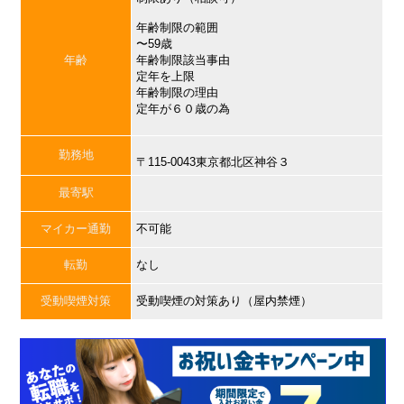
年齢制限の範囲
〜59歳
年齢
年齢制限該当事由
定年を上限
年齢制限の理由
定年が６０歳の為
勤務地
〒115-0043東京都北区神谷３
最寄駅
マイカー通勤
不可能
転勤
なし
受動喫煙対策
受動喫煙の対策あり（屋内禁煙）