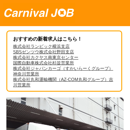
おすすめの新着求人はこちら！
株式会社ランビック横浜支店
SBSゼンツウ株式会社野田支店
株式会社カクヤス南東京センター
国際自動車株式会社杉並営業所
株式会社ジャパンカーゴ（すかいらーくグループ）
神奈川営業所
株式会社丸和運輸機関（AZ-COM丸和グループ）吉
川営業所