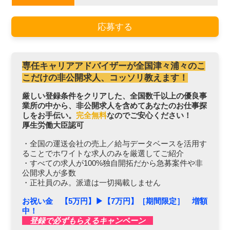
応募する
専任キャリアアドバイザーが全国津々浦々のこ
こだけの非公開求人、コッソリ教えます！
厳しい登録条件をクリアした、全国数千以上の優良事
業所の中から、非公開求人を含めてあなたのお仕事探
しをお手伝い。
完全無料
なのでご安心ください！
厚生労働大臣認可
・全国の運送会社の売上／給与データベースを活用す
ることでホワイトな求人のみを厳選してご紹介
・すべての求人が100%独自開拓だから急募案件や非
公開求人が多数
・正社員のみ。派遣は一切掲載しません
お祝い金 【5万円】▶︎【7万円】［期間限定］ 増額
中！
登録で必ずもらえるキャンペーン