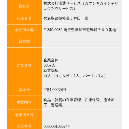
株式会社流通サービス（カブシキガイシャリ
会社名
ュウツウサービス）
代表者名
代表取締役社長：神田 隆
会社所在地
〒340-0032 埼玉県草加市遊馬町７６９番地１
最寄駅
企業全体
5057人
従業員数
就業場所
37人（うち女性：1人、パート：1人）
資本金
2億4,000万円
食品・雑貨の在庫管理・在庫保管、流通加
事業内容
工、運送業。
事業所番号
法人番号
9030001035744