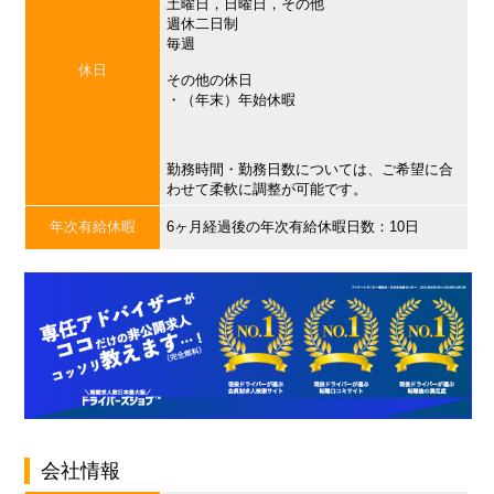
土曜日，日曜日，その他
週休二日制
毎週
休日
その他の休日
・（年末）年始休暇
勤務時間・勤務日数については、ご希望に合
わせて柔軟に調整が可能です。
年次有給休暇
6ヶ月経過後の年次有給休暇日数：10日
会社情報