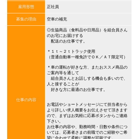
雇用形態
正社員
募集の理由
空車の補充
◎生協商品（食料品や日用品）を組合員さん
のお宅にお届けする
配送のお仕事です。
＊１ｔ～２ｔトラック使用
（普通自動車一種免許でＯＫ／ＡＴ限定可）
＊車の運転が好きな方、またおススメ商品の
ご案内等を通して
組合員さんとお話しする機会も多いので、
人と接することが
好きな方に最適のお仕事です。
仕事の内容
お電話やショートメッセージにて担当者から
より詳しい求人概要をお伝えさせて頂きます
ので、まずはお気軽に応募ボタンからご連絡
下さい。
お仕事の内容や、勤務時間・日数や条件につ
いては、応募者さまの前職でのご経験やご希
望に合わせて柔軟に調整が可能です。