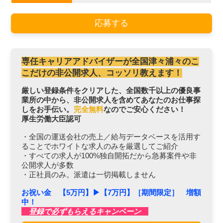
応募する
専任キャリアアドバイザーが全国津々浦々のこ
こだけの非公開求人、コッソリ教えます！
厳しい登録条件をクリアした、全国数千以上の優良事
業所の中から、非公開求人を含めてあなたのお仕事探
しをお手伝い。
完全無料
なのでご安心ください！
厚生労働大臣認可
・全国の運送会社の売上／給与データベースを活用す
ることでホワイトな求人のみを厳選してご紹介
・すべての求人が100%独自開拓だから急募案件や非
公開求人が多数
・正社員のみ。派遣は一切掲載しません
お祝い金 【5万円】▶︎【7万円】［期間限定］ 増額
中！
登録で必ずもらえるキャンペーン