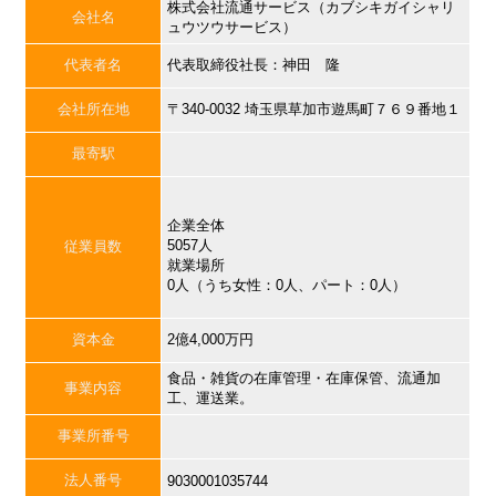
株式会社流通サービス（カブシキガイシャリ
会社名
ュウツウサービス）
代表者名
代表取締役社長：神田 隆
会社所在地
〒340-0032 埼玉県草加市遊馬町７６９番地１
最寄駅
企業全体
5057人
従業員数
就業場所
0人（うち女性：0人、パート：0人）
資本金
2億4,000万円
食品・雑貨の在庫管理・在庫保管、流通加
事業内容
工、運送業。
事業所番号
法人番号
9030001035744