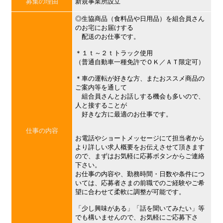
募集の理由
新規事業所設立
◎生協商品（食料品や日用品）を組合員さん
のお宅にお届けする
配送のお仕事です。
＊１ｔ～２ｔトラック使用
（普通自動車一種免許でＯＫ／ＡＴ限定可）
＊車の運転が好きな方、またおススメ商品の
ご案内等を通して
組合員さんとお話しする機会も多いので、
人と接することが
好きな方に最適のお仕事です。
仕事の内容
お電話やショートメッセージにて担当者から
より詳しい求人概要をお伝えさせて頂きます
ので、まずはお気軽に応募ボタンからご連絡
下さい。
お仕事の内容や、勤務時間・日数や条件につ
いては、応募者さまの前職でのご経験やご希
望に合わせて柔軟に調整が可能です。
「少し興味がある」「話を聞いてみたい」等
でも構いませんので、お気軽にご応募下さ