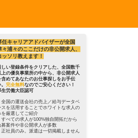
専任キャリアアドバイザーが全国
津々浦々のここだけの非公開求人、
コッソリ教えます！
厳しい登録条件をクリアした、全国数千
以上の優良事業所の中から、非公開求人
を含めてあなたのお仕事探しをお手伝
い。
完全無料
なのでご安心ください！
厚生労働大臣認可
・全国の運送会社の売上／給与データベ
ースを活用することでホワイトな求人の
みを厳選してご紹介
・すべての求人が100%独自開拓だから
急募案件や非公開求人が多数
・正社員のみ。派遣は一切掲載しません