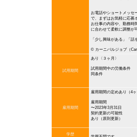
お電話やショートメッセ
で、まずはお気軽に応募
お仕事の内容や、勤務時
に合わせて柔軟に調整が
「少し興味がある」「話
©︎ カーニバルジョブ（Carni
あり〈３ヶ月〉
試用期間中の労働条件
試用期間
同条件
雇用期間の定めあり（4
雇用期間
雇用期間
〜2023年3月31日
契約更新の可能性
あり（原則更新）
学歴
学歴不問です