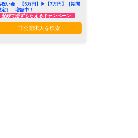
お祝い金 【5万円】▶︎【7万円】［期間
限定］ 増額中！
登録で必ずもらえるキャンペーン
非公開求人を検索