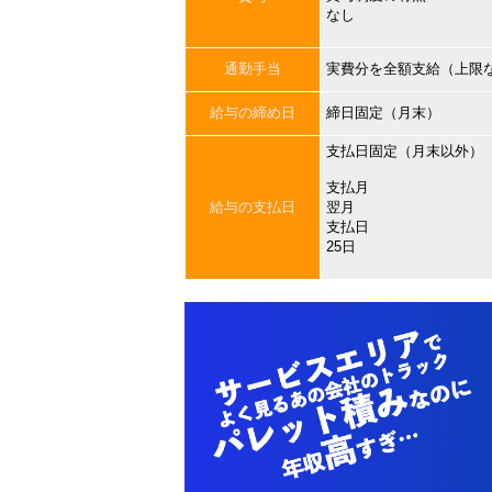
なし
通勤手当
実費分を全額支給（上限
給与の締め日
締日固定（月末）
支払日固定（月末以外）
支払月
給与の支払日
翌月
支払日
25日