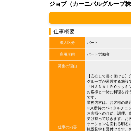
ジョブ（カーニバルグループ株
仕事概要
求人区分
パート
雇用形態
パート労働者
募集の理由
【安心して長く働ける】
グループが運営する施設
「ＮＡＮＡＩＲＯクッキ
お客様と一緒に料理を行
です。
業務内容は、お客様の送
※来所持のバイタルチェ
お客様への介助、調理、
受け持って頂きます。お
ケーションを図れる明る
仕事の内容
施設見学も受付けます。