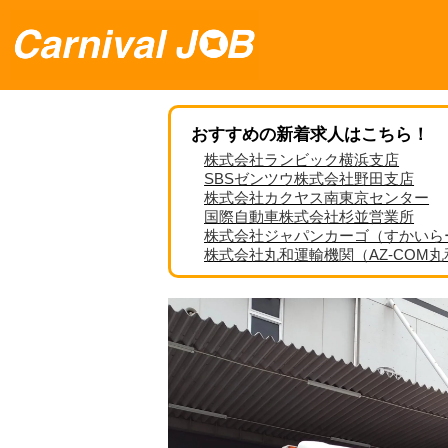
おすすめの新着求人はこちら！
株式会社ランビック横浜支店
SBSゼンツウ株式会社野田支店
株式会社カクヤス南東京センター
国際自動車株式会社杉並営業所
株式会社ジャパンカーゴ（すかいら
株式会社丸和運輸機関（AZ-COM