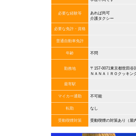
あれば尚可
必要な経験等
介護タクシー
必要な免許・資格
普通自動車免許
年齢
不問
〒157-0071東京都世
勤務地
ＮＡＮＡＩＲＯクッキン
最寄駅
マイカー通勤
不可能
転勤
なし
受動喫煙対策
受動喫煙の対策あり（屋