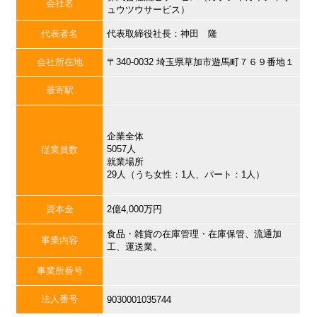
会社名
ュウツウサービス）
代表者名
代表取締役社長：神田 隆
会社所在地
〒340-0032 埼玉県草加市遊馬町７６９番地１
最寄駅
企業全体
5057人
従業員数
就業場所
29人（うち女性：1人、パート：1人）
資本金
2億4,000万円
食品・雑貨の在庫管理・在庫保管、流通加
事業内容
工、運送業。
事業所番号
法人番号
9030001035744