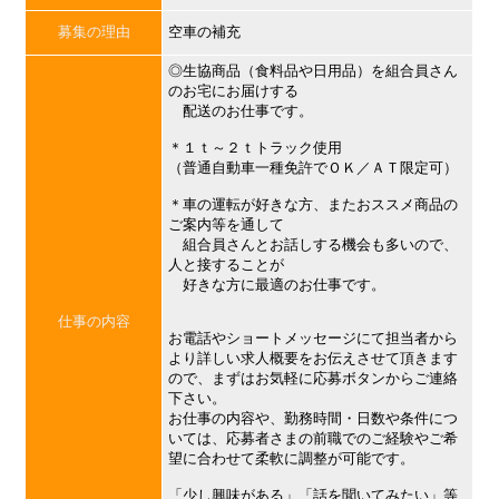
募集の理由
空車の補充
◎生協商品（食料品や日用品）を組合員さん
のお宅にお届けする
配送のお仕事です。
＊１ｔ～２ｔトラック使用
（普通自動車一種免許でＯＫ／ＡＴ限定可）
＊車の運転が好きな方、またおススメ商品の
ご案内等を通して
組合員さんとお話しする機会も多いので、
人と接することが
好きな方に最適のお仕事です。
仕事の内容
お電話やショートメッセージにて担当者から
より詳しい求人概要をお伝えさせて頂きます
ので、まずはお気軽に応募ボタンからご連絡
下さい。
お仕事の内容や、勤務時間・日数や条件につ
いては、応募者さまの前職でのご経験やご希
望に合わせて柔軟に調整が可能です。
「少し興味がある」「話を聞いてみたい」等