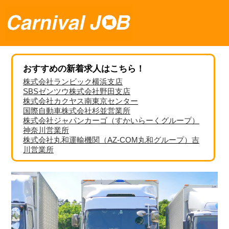
おすすめの新着求人はこちら！
株式会社ランビック横浜支店
SBSゼンツウ株式会社野田支店
株式会社カクヤス南東京センター
国際自動車株式会社杉並営業所
株式会社ジャパンカーゴ（すかいらーくグループ）
神奈川営業所
株式会社丸和運輸機関（AZ-COM丸和グループ）吉
川営業所