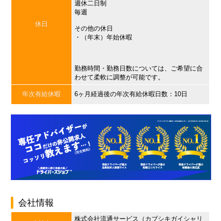
週休二日制
毎週
休日
その他の休日
・（年末）年始休暇
勤務時間・勤務日数については、ご希望に合
わせて柔軟に調整が可能です。
年次有給休暇
6ヶ月経過後の年次有給休暇日数：10日
会社情報
株式会社流通サービス（カブシキガイシャリ