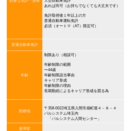
必要な免許・資格
大型自動車免許
あれば尚可（お持ちでなくても大丈夫です）
免許取得後１年以上の方
普通自動車運転免許
必須（オートマ（AT）限定可）
普通自動車免許
制限あり（相談可）
年齢制限の範囲
〜44歳
年齢
年齢制限該当事由
キャリア形成
年齢制限の理由
長期勤続によるキャリア形成を図る為
〒358-0022埼玉県入間市扇町屋４－８－４
勤務地
パルシステム埼玉内
「パルシステム入間センター」
最寄駅