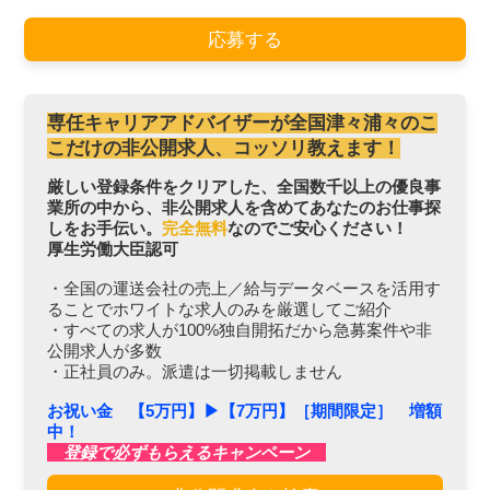
応募する
専任キャリアアドバイザーが全国津々浦々のこ
こだけの非公開求人、コッソリ教えます！
厳しい登録条件をクリアした、全国数千以上の優良事
業所の中から、非公開求人を含めてあなたのお仕事探
しをお手伝い。
完全無料
なのでご安心ください！
厚生労働大臣認可
・全国の運送会社の売上／給与データベースを活用す
ることでホワイトな求人のみを厳選してご紹介
・すべての求人が100%独自開拓だから急募案件や非
公開求人が多数
・正社員のみ。派遣は一切掲載しません
お祝い金 【5万円】▶︎【7万円】［期間限定］ 増額
中！
登録で必ずもらえるキャンペーン