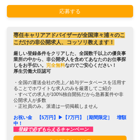
応募する
専任キャリアアドバイザーが全国津々浦々のこ
こだけの非公開求人、コッソリ教えます！
厳しい登録条件をクリアした、全国数千以上の優良事
業所の中から、非公開求人を含めてあなたのお仕事探
しをお手伝い。
完全無料
なのでご安心ください！
厚生労働大臣認可
・全国の運送会社の売上／給与データベースを活用す
ることでホワイトな求人のみを厳選してご紹介
・すべての求人が100%独自開拓だから急募案件や非
公開求人が多数
・正社員のみ。派遣は一切掲載しません
お祝い金 【5万円】▶︎【7万円】［期間限定］ 増額
中！
登録で必ずもらえるキャンペーン