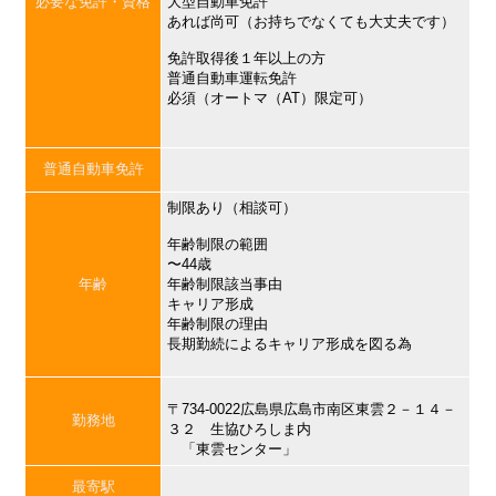
必要な免許・資格
大型自動車免許
あれば尚可（お持ちでなくても大丈夫です）
免許取得後１年以上の方
普通自動車運転免許
必須（オートマ（AT）限定可）
普通自動車免許
制限あり（相談可）
年齢制限の範囲
〜44歳
年齢
年齢制限該当事由
キャリア形成
年齢制限の理由
長期勤続によるキャリア形成を図る為
〒734-0022広島県広島市南区東雲２－１４－
勤務地
３２ 生協ひろしま内
「東雲センター」
最寄駅