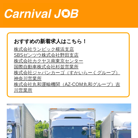
おすすめの新着求人はこちら！
株式会社ランビック横浜支店
SBSゼンツウ株式会社野田支店
株式会社カクヤス南東京センター
国際自動車株式会社杉並営業所
株式会社ジャパンカーゴ（すかいらーくグループ）
神奈川営業所
株式会社丸和運輸機関（AZ-COM丸和グループ）吉
川営業所