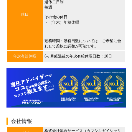
週休二日制
毎週
休日
その他の休日
・（年末）年始休暇
勤務時間・勤務日数については、ご希望に合
わせて柔軟に調整が可能です。
年次有給休暇
6ヶ月経過後の年次有給休暇日数：10日
会社情報
株式会社流通サービス（カブシキガイシャリ