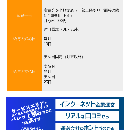
実費分を全額支給（一部上限あり（面接の際
通勤手当
にご説明します））
月額50,000円
締日固定（月末以外）
給与の締め日
毎月
10日
支払日固定（月末以外）
支払月
給与の支払日
当月
支払日
25日