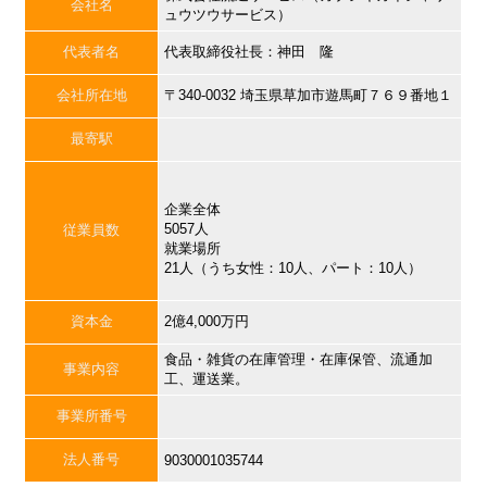
会社名
ュウツウサービス）
代表者名
代表取締役社長：神田 隆
会社所在地
〒340-0032 埼玉県草加市遊馬町７６９番地１
最寄駅
企業全体
5057人
従業員数
就業場所
21人（うち女性：10人、パート：10人）
資本金
2億4,000万円
食品・雑貨の在庫管理・在庫保管、流通加
事業内容
工、運送業。
事業所番号
法人番号
9030001035744