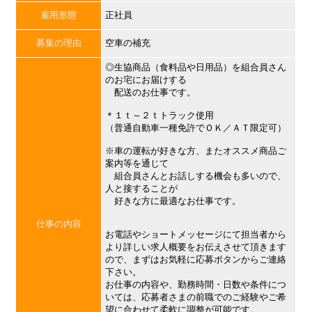
雇用形態
正社員
募集の理由
空車の補充
◎生協商品（食料品や日用品）を組合員さん
のお宅にお届けする
配送のお仕事です。
＊１ｔ～２ｔトラック使用
（普通自動車一種免許でＯＫ／ＡＴ限定可）
※車の運転が好きな方、またオススメ商品ご
案内等を通じて
組合員さんとお話しする機会も多いので、
人と接することが
好きな方に最適なお仕事です。
仕事の内容
お電話やショートメッセージにて担当者から
より詳しい求人概要をお伝えさせて頂きます
ので、まずはお気軽に応募ボタンからご連絡
下さい。
お仕事の内容や、勤務時間・日数や条件につ
いては、応募者さまの前職でのご経験やご希
望に合わせて柔軟に調整が可能です。