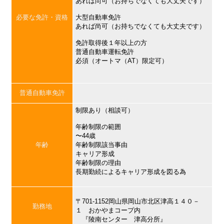
あれば尚可（お持ちでなくても大丈夫です）
必要な免許・資格
大型自動車免許
あれば尚可（お持ちでなくても大丈夫です）
免許取得後１年以上の方
普通自動車運転免許
必須（オートマ（AT）限定可）
普通自動車免許
制限あり（相談可）
年齢制限の範囲
〜44歳
年齢
年齢制限該当事由
キャリア形成
年齢制限の理由
長期勤続によるキャリア形成を図る為
〒701-1152岡山県岡山市北区津高１４０－
勤務地
１ おかやまコープ内
『陵南センター 津高分所』