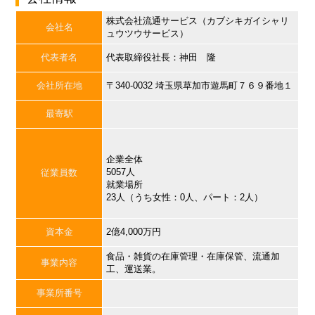
株式会社流通サービス（カブシキガイシャリ
会社名
ュウツウサービス）
代表者名
代表取締役社長：神田 隆
会社所在地
〒340-0032 埼玉県草加市遊馬町７６９番地１
最寄駅
企業全体
5057人
従業員数
就業場所
23人（うち女性：0人、パート：2人）
資本金
2億4,000万円
食品・雑貨の在庫管理・在庫保管、流通加
事業内容
工、運送業。
事業所番号