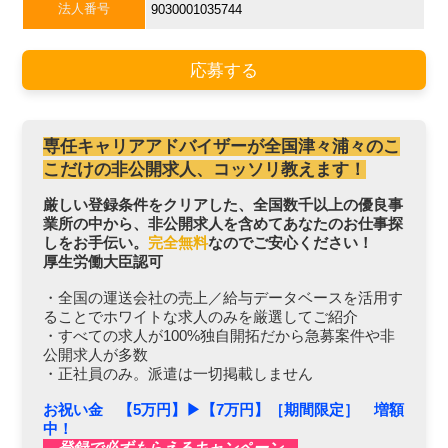
法人番号
9030001035744
応募する
専任キャリアアドバイザーが全国津々浦々のこ
こだけの非公開求人、コッソリ教えます！
厳しい登録条件をクリアした、全国数千以上の優良事
業所の中から、非公開求人を含めてあなたのお仕事探
しをお手伝い。
完全無料
なのでご安心ください！
厚生労働大臣認可
・全国の運送会社の売上／給与データベースを活用す
ることでホワイトな求人のみを厳選してご紹介
・すべての求人が100%独自開拓だから急募案件や非
公開求人が多数
・正社員のみ。派遣は一切掲載しません
お祝い金 【5万円】▶︎【7万円】［期間限定］ 増額
中！
登録で必ずもらえるキャンペーン