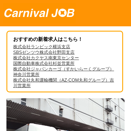
おすすめの新着求人はこちら！
株式会社ランビック横浜支店
SBSゼンツウ株式会社野田支店
株式会社カクヤス南東京センター
国際自動車株式会社杉並営業所
株式会社ジャパンカーゴ（すかいらーくグループ）
神奈川営業所
株式会社丸和運輸機関（AZ-COM丸和グループ）吉
川営業所