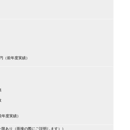
000円（前年度実績）
無
数
円（前年度実績）
上限あり（面接の際にご説明します））