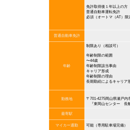
免許取得後１年以上の方
普通自動車運転免許
必須（オートマ（AT）限
普通自動車免許
制限あり（相談可）
年齢制限の範囲
〜44歳
年齢
年齢制限該当事由
キャリア形成
年齢制限の理由
長期勤続によるキャリア
〒701-4275岡山県瀬
勤務地
『東岡山センター 長
最寄駅
マイカー通勤
可能（専用駐車場完備）