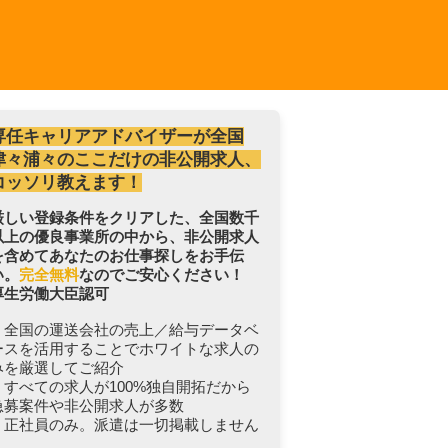
専任キャリアアドバイザーが全国
津々浦々のここだけの非公開求人、
コッソリ教えます！
厳しい登録条件をクリアした、全国数千
以上の優良事業所の中から、非公開求人
を含めてあなたのお仕事探しをお手伝
い。
完全無料
なのでご安心ください！
厚生労働大臣認可
・全国の運送会社の売上／給与データベ
ースを活用することでホワイトな求人の
みを厳選してご紹介
・すべての求人が100%独自開拓だから
急募案件や非公開求人が多数
・正社員のみ。派遣は一切掲載しません