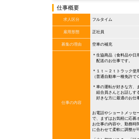
仕事概要
求人区分
フルタイム
雇用形態
正社員
募集の理由
空車の補充
＊生協商品（食料品や日
配送のお仕事です。
＊１ｔ～２ｔトラック使
（普通自動車一種免許で
＊車の運転が好きな方、
組合員さんとお話しする
好きな方に最適のお仕
仕事の内容
お電話やショートメッセ
で、まずはお気軽に応募
お仕事の内容や、勤務時
に合わせて柔軟に調整が