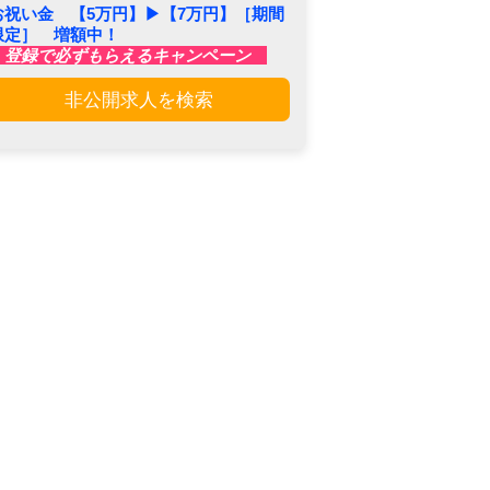
お祝い金 【5万円】▶︎【7万円】［期間
限定］ 増額中！
登録で必ずもらえるキャンペーン
非公開求人を検索