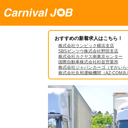
おすすめの新着求人はこちら！
株式会社ランビック横浜支店
SBSゼンツウ株式会社野田支店
株式会社カクヤス南東京センター
国際自動車株式会社杉並営業所
株式会社ジャパンカーゴ（すかいら
株式会社丸和運輸機関（AZ-COM