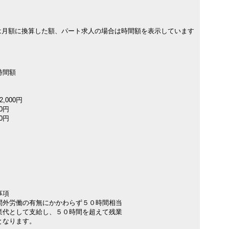
は月額に換算した額、パート求人の場合は時間額を表示しています
時間額
,000円
00円
00円
事項
間外労働の有無にかかわらず５０時間相当
代として支給し、５０時間を超えて残業
となります。