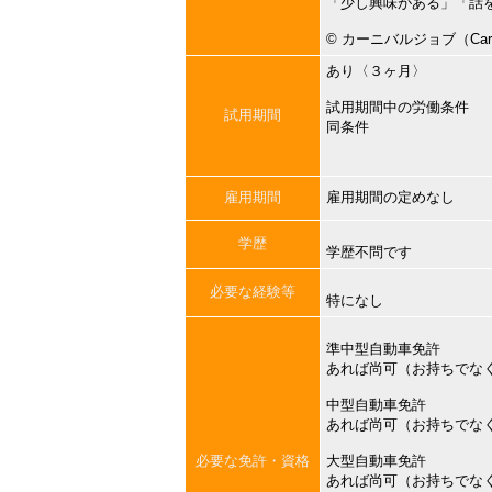
「少し興味がある」「話
©︎ カーニバルジョブ（Carni
あり〈３ヶ月〉
試用期間中の労働条件
試用期間
同条件
雇用期間
雇用期間の定めなし
学歴
学歴不問です
必要な経験等
特になし
準中型自動車免許
あれば尚可（お持ちでな
中型自動車免許
あれば尚可（お持ちでな
必要な免許・資格
大型自動車免許
あれば尚可（お持ちでな