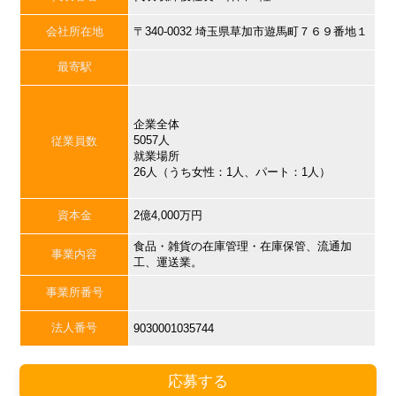
会社所在地
〒340-0032 埼玉県草加市遊馬町７６９番地１
最寄駅
企業全体
5057人
従業員数
就業場所
26人（うち女性：1人、パート：1人）
資本金
2億4,000万円
食品・雑貨の在庫管理・在庫保管、流通加
事業内容
工、運送業。
事業所番号
法人番号
9030001035744
応募する