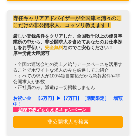
専任キャリアアドバイザーが全国津々浦々のこ
こだけの非公開求人、コッソリ教えます！
厳しい登録条件をクリアした、全国数千以上の優良事
業所の中から、非公開求人を含めてあなたのお仕事探
しをお手伝い。
完全無料
なのでご安心ください！
厚生労働大臣認可
・全国の運送会社の売上／給与データベースを活用す
ることでホワイトな求人のみを厳選してご紹介
・すべての求人が100%独自開拓だから急募案件や非
公開求人が多数
・正社員のみ。派遣は一切掲載しません
お祝い金 【5万円】▶︎【7万円】［期間限定］ 増額
中！
登録で必ずもらえるキャンペーン
非公開求人を検索