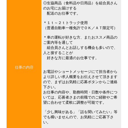
◎生協商品（食料品や日用品）を組合員さん
のお宅にお届けする
配送のお仕事です。
＊１ｔ～２ｔトラック使用
（普通自動車一種免許でＯＫ／ＡＴ限定可）
＊車の運転が好きな方、またおススメ商品の
ご案内等を通して
組合員さんとお話しする機会も多いので、
人と接することが
好きな方に最適のお仕事です。
仕事の内容
お電話やショートメッセージにて担当者から
より詳しい求人概要をお伝えさせて頂きます
ので、まずはお気軽に応募ボタンからご連絡
下さい。
お仕事の内容や、勤務時間・日数や条件につ
いては、応募者さまの前職でのご経験やご希
望に合わせて柔軟に調整が可能です。
「少し興味がある」「話を聞いてみたい」等
でも構いませんので、お気軽にご応募下さ
い。