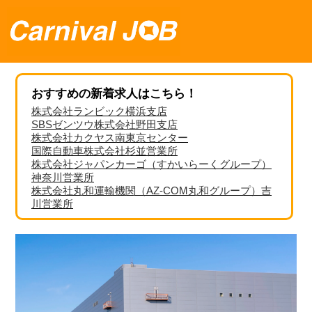
おすすめの新着求人はこちら！
株式会社ランビック横浜支店
SBSゼンツウ株式会社野田支店
株式会社カクヤス南東京センター
国際自動車株式会社杉並営業所
株式会社ジャパンカーゴ（すかいらーくグループ）
神奈川営業所
株式会社丸和運輸機関（AZ-COM丸和グループ）吉
川営業所