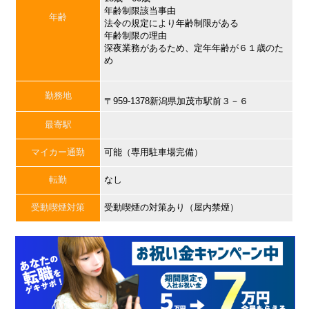
年齢制限該当事由
年齢
法令の規定により年齢制限がある
年齢制限の理由
深夜業務があるため、定年年齢が６１歳のた
め
勤務地
〒959-1378新潟県加茂市駅前３－６
最寄駅
マイカー通勤
可能（専用駐車場完備）
転勤
なし
受動喫煙対策
受動喫煙の対策あり（屋内禁煙）