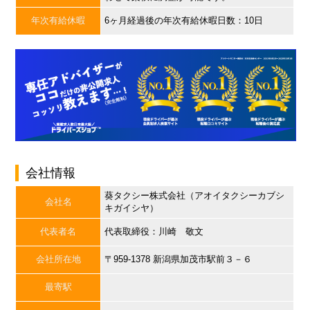
年次有給休暇
6ヶ月経過後の年次有給休暇日数：10日
会社情報
葵タクシー株式会社（アオイタクシーカブシ
会社名
キガイシヤ）
代表者名
代表取締役：川崎 敬文
会社所在地
〒959-1378 新潟県加茂市駅前３－６
最寄駅