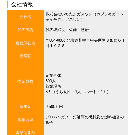
会社情報
株式会社いちたかガスワン（カブシキガイシ
会社名
ャイチタカガスワン）
代表者名
代表取締役：佐藤 勝治
〒064-0808 北海道札幌市中央区南８条西６丁
会社所在地
目１０３６
最寄駅
企業全体
300人
従業員数
就業場所
3人（うち女性：1人、パート：1人）
資本金
9,500万円
プロパンガス・灯油等の燃料及び燃料機器の
事業内容
販売
事業所番号