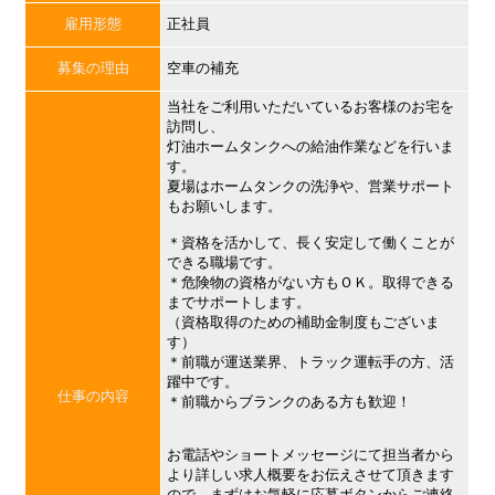
雇用形態
正社員
募集の理由
空車の補充
当社をご利用いただいているお客様のお宅を
訪問し、
灯油ホームタンクへの給油作業などを行いま
す。
夏場はホームタンクの洗浄や、営業サポート
もお願いします。
＊資格を活かして、長く安定して働くことが
できる職場です。
＊危険物の資格がない方もＯＫ。取得できる
までサポートします。
（資格取得のための補助金制度もございま
す）
＊前職が運送業界、トラック運転手の方、活
躍中です。
仕事の内容
＊前職からブランクのある方も歓迎！
お電話やショートメッセージにて担当者から
より詳しい求人概要をお伝えさせて頂きます
ので、まずはお気軽に応募ボタンからご連絡