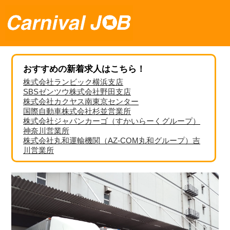
おすすめの新着求人はこちら！
株式会社ランビック横浜支店
SBSゼンツウ株式会社野田支店
株式会社カクヤス南東京センター
国際自動車株式会社杉並営業所
株式会社ジャパンカーゴ（すかいらーくグループ）
神奈川営業所
株式会社丸和運輸機関（AZ-COM丸和グループ）吉
川営業所