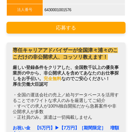
法人番号
6430001001576
応募する
専任キャリアアドバイザーが全国津々浦々のこ
こだけの非公開求人、コッソリ教えます！
厳しい登録条件をクリアした、全国数千以上の優良事
業所の中から、非公開求人を含めてあなたのお仕事探
しをお手伝い。
完全無料
なのでご安心ください！
厚生労働大臣認可
・全国の運送会社の売上／給与データベースを活用す
ることでホワイトな求人のみを厳選してご紹介
・すべての求人が100%独自開拓だから急募案件や非
公開求人が多数
・正社員のみ。派遣は一切掲載しません
お祝い金 【5万円】▶︎【7万円】［期間限定］ 増額