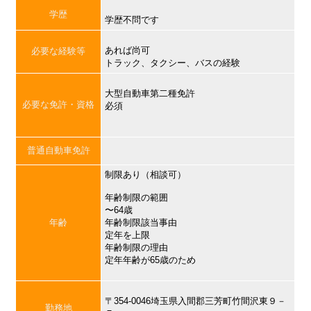
学歴
学歴不問です
あれば尚可
必要な経験等
トラック、タクシー、バスの経験
大型自動車第二種免許
必要な免許・資格
必須
普通自動車免許
制限あり（相談可）
年齢制限の範囲
〜64歳
年齢
年齢制限該当事由
定年を上限
年齢制限の理由
定年年齢が65歳のため
〒354-0046埼玉県入間郡三芳町竹間沢東９－
勤務地