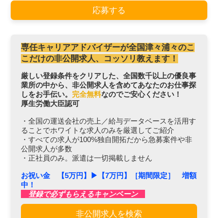
応募する
専任キャリアアドバイザーが全国津々浦々のこ
こだけの非公開求人、コッソリ教えます！
厳しい登録条件をクリアした、全国数千以上の優良事
業所の中から、非公開求人を含めてあなたのお仕事探
しをお手伝い。
完全無料
なのでご安心ください！
厚生労働大臣認可
・全国の運送会社の売上／給与データベースを活用す
ることでホワイトな求人のみを厳選してご紹介
・すべての求人が100%独自開拓だから急募案件や非
公開求人が多数
・正社員のみ。派遣は一切掲載しません
お祝い金 【5万円】▶︎【7万円】［期間限定］ 増額
中！
登録で必ずもらえるキャンペーン
非公開求人を検索