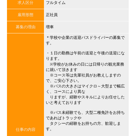
求人区分
フルタイム
雇用形態
正社員
募集の理由
増車
＊学校や企業の送迎バスドライバーの募集で
す。
・１日の勤務は午前の送迎と午後の送迎にな
ります。
※学校がお休みの日には日帰りの観光業務
に就いて頂きます
※コース等は先輩社員がお教えしますの
で、ご安心下さい。
※バスの大きさはマイクロ～大型まで幅広
く、コースにより異な
りますが、経験やスキルによりお任せした
いと考えております
※バス未経験でも、大型二種免許をお持ち
であればトラックや
タクシーの経験をお持ちの方、歓迎しま
す。
仕事の内容