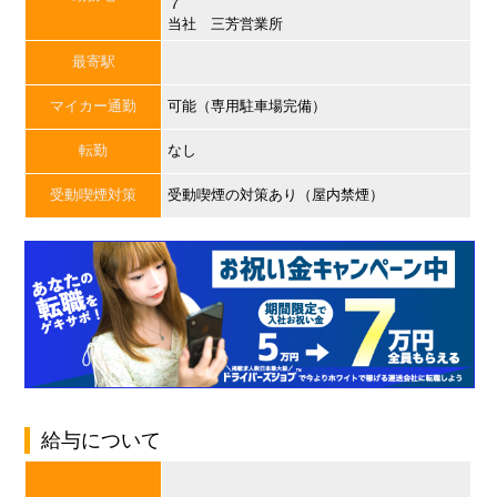
７
当社 三芳営業所
最寄駅
マイカー通勤
可能（専用駐車場完備）
転勤
なし
受動喫煙対策
受動喫煙の対策あり（屋内禁煙）
給与について