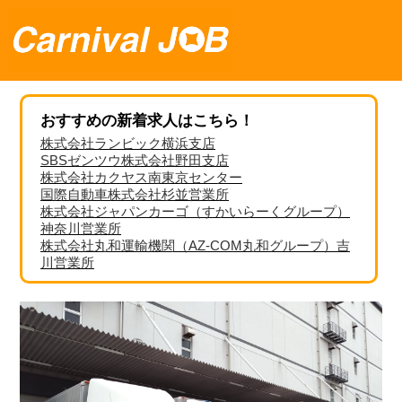
おすすめの新着求人はこちら！
株式会社ランビック横浜支店
SBSゼンツウ株式会社野田支店
株式会社カクヤス南東京センター
国際自動車株式会社杉並営業所
株式会社ジャパンカーゴ（すかいらーくグループ）
神奈川営業所
株式会社丸和運輸機関（AZ-COM丸和グループ）吉
川営業所