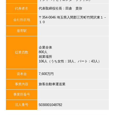
代表者名
代表取締役社長：田倉 貴弥
〒354-0046 埼玉県入間郡三芳町竹間沢東１－
会社所在地
１０
最寄駅
企業全体
800人
従業員数
就業場所
106人（うち女性：18人、パート：43人）
資本金
7,600万円
事業内容
旅客自動車運送業
事業所番号
法人番号
5030001048782