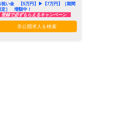
お祝い金 【5万円】▶︎【7万円】［期間
限定］ 増額中！
登録で必ずもらえるキャンペーン
非公開求人を検索