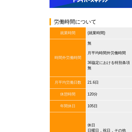
労働時間について
就業時間
{就業時間}
無
月平均時間外労働時間
時間外労働時間
36協定における特別条項
無
月平均労働日数
21.6日
休憩時間
120分
年間休日
105日
休日
日曜日，祝日，その他