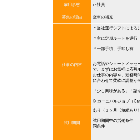
雇用形態
正社員
募集の理由
空車の補充
＊当社運行シフトによる
＊主に定期ルートを運行
＊一部手積、手卸し有
お電話やショートメッセ
仕事の内容
で、まずはお気軽に応募
お仕事の内容や、勤務時
に合わせて柔軟に調整が
「少し興味がある」「話
©︎ カーニバルジョブ（Carni
あり〈３ヶ月〈短縮あり
試用期間中の労働条件
試用期間
同条件