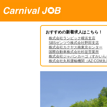
おすすめの新着求人はこちら！
株式会社ランビック横浜支店
SBSゼンツウ株式会社野田支店
株式会社カクヤス南東京センター
国際自動車株式会社杉並営業所
株式会社ジャパンカーゴ（すかいら
株式会社丸和運輸機関（AZ-COM