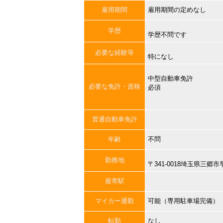
雇用期間
雇用期間の定めなし
学歴
学歴不問です
必要な経験等
特になし
中型自動車免許
必要な免許・資格
必須
普通自動車免許
年齢
不問
勤務地
〒341-0018埼玉県三
最寄駅
マイカー通勤
可能（専用駐車場完備）
転勤
なし