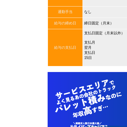
通勤手当
なし
給与の締め日
締日固定（月末）
支払日固定（月末以外）
支払月
給与の支払日
翌月
支払日
15日