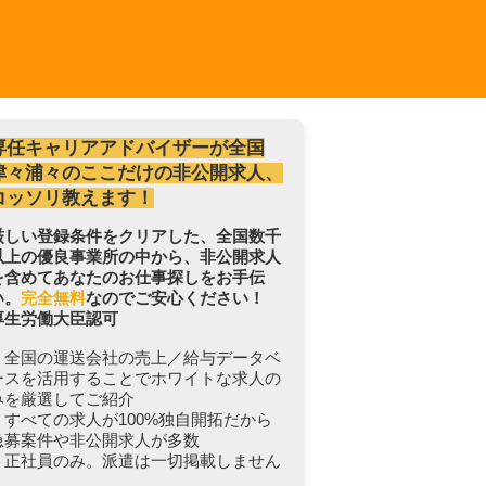
専任キャリアアドバイザーが全国
津々浦々のここだけの非公開求人、
コッソリ教えます！
厳しい登録条件をクリアした、全国数千
以上の優良事業所の中から、非公開求人
を含めてあなたのお仕事探しをお手伝
い。
完全無料
なのでご安心ください！
厚生労働大臣認可
・全国の運送会社の売上／給与データベ
ースを活用することでホワイトな求人の
みを厳選してご紹介
・すべての求人が100%独自開拓だから
急募案件や非公開求人が多数
・正社員のみ。派遣は一切掲載しません